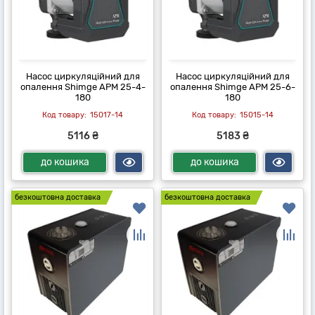
Насос циркуляційний для
Насос циркуляційний для
опалення Shimge APM 25-4-
опалення Shimge APM 25-6-
180
180
15017-14
15015-14
5116 ₴
5183 ₴
до кошика
до кошика
безкоштовна доставка
безкоштовна доставка