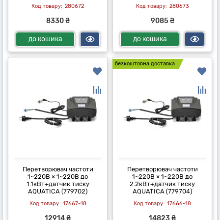
280672
280673
8330 ₴
9085 ₴
до кошика
до кошика
безкоштовна доставка
Перетворювач частоти
Перетворювач частоти
1~220В × 1~220В до
1~220В × 1~220В до
1.1кВт+датчик тиску
2.2кВт+датчик тиску
AQUATICA (779702)
AQUATICA (779704)
17667-18
17666-18
12914 ₴
14823 ₴