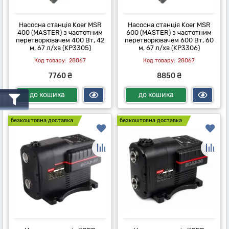
Насосна станція Koer MSR
Насосна станція Koer MSR
400 (MASTER) з частотним
600 (MASTER) з частотним
перетворювачем 400 Вт, 42
перетворювачем 600 Вт, 60
м, 67 л/хв (KP3305)
м, 67 л/хв (KP3306)
28067
28067
7760 ₴
8850 ₴
до кошика
до кошика
безкоштовна доставка
безкоштовна доставка