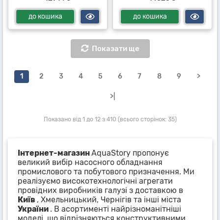
до кошика
до кошика
Показати ще
1
2
3
4
5
6
7
8
9
>
>|
Показано від 1 до 12 з 410 (всього сторінок: 35)
Інтернет-магазин
AquaStory пропонує
великий вибір насосного обладнання
промислового та побутового призначення. Ми
реалізуємо високотехнологічні агрегати
провідних виробників галузі з доставкою в
Київ
, Хмельницький, Чернігів та інші міста
України
. В асортименті найрізноманітніші
моделі, що відрізняються конструктивними