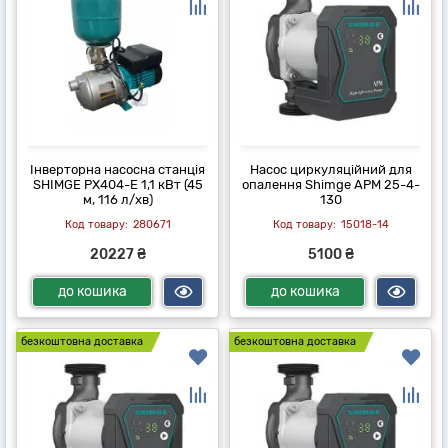
Інверторна насосна станція
Насос циркуляційний для
SHIMGE PX404-E 1,1 кВт (45
опалення Shimge APM 25-4-
м, 116 л/хв)
130
280671
15018-14
20227 ₴
5100 ₴
до кошика
до кошика
безкоштовна доставка
безкоштовна доставка