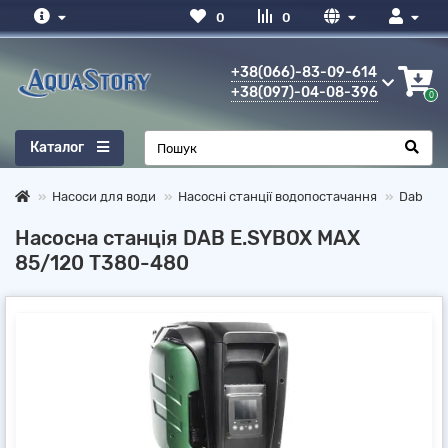
0
0
+38(066)-83-09-614
+38(097)-04-08-396
0
Каталог
Насоси для води
Насосні станції водопостачання
Dab
Насосна станція DAB E.SYBOX MAX
85/120 T380-480