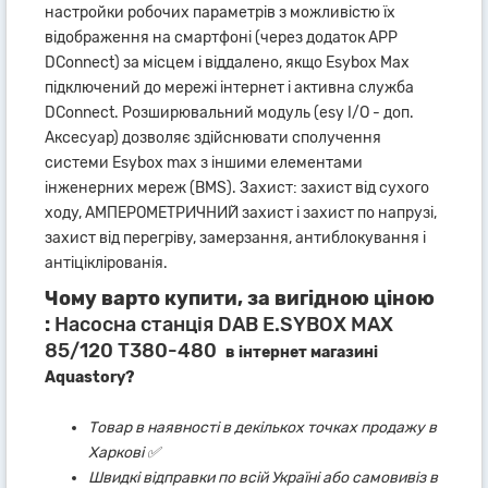
настройки робочих параметрів з можливістю їх
відображення на смартфоні (через додаток APP
DConnect) за місцем і віддалено, якщо Esybox Max
підключений до мережі інтернет і активна служба
DConnect. Розширювальний модуль (esy I/O - доп.
Аксесуар) дозволяє здійснювати сполучення
системи Esybox max з іншими елементами
інженерних мереж (BMS). Захист: захист від сухого
ходу, АМПЕРОМЕТРИЧНИЙ захист і захист по напрузі,
захист від перегріву, замерзання, антиблокування і
антіціклірованія.
Чому варто купити, за вигідною ціною
:
Насосна станція DAB E.SYBOX MAX
85/120 T380-480
в інтернет магазині
Aquastory?
Товар в наявності в декількох точках продажу в
Харкові ✅
Швидкі відправки по всій Україні або самовивіз в