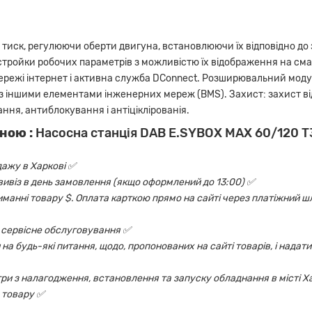
тиск, регулюючи оберти двигуна, встановлюючи їх відповідно до
астройки робочих параметрів з можливістю їх відображення на сма
ережі інтернет і активна служба DConnect. Розширювальний модуль
з іншими елементами інженерних мереж (BMS). Захист: захист в
ання, антиблокування і антіціклірованія.
ною :
Насосна станція DAB E.SYBOX MAX 60/120 
дажу в Харкові ✅
овивіз в день замовлення (якщо оформлений до 13:00) ✅
риманні товару $. Оплата карткою прямо на сайті через платіжний шл
 і сервісне обслуговування ✅
на будь-які питання, щодо, пропонованих на сайті товарів, і надати
ри з налагодження, встановлення та запуску обладнання в місті Х
 товару ✅