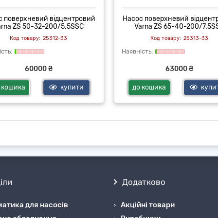
с поверхневий відцентровий
Насос поверхневий відцент
arna ZS 50-32-200/5.5SSC
Varna ZS 65-40-200/7.5S
25312-33
25313-33
60000 ₴
63000 ₴
 кошика
купити
до кошика
купи
іли
Додатково
атика для насосів
Акційні товари