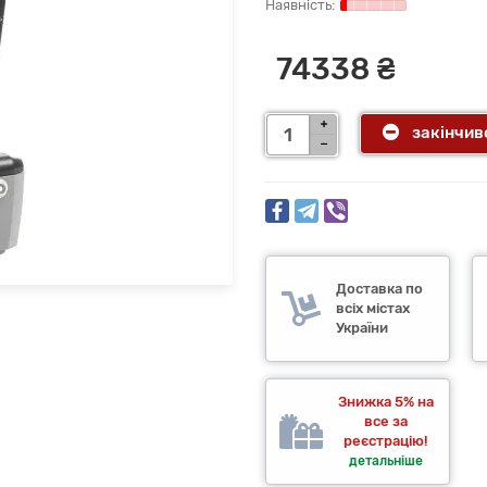
74338 ₴
закінчив
Доставка по
всіх містах
України
Знижка 5% на
все за
реєстрацію!
детальніше