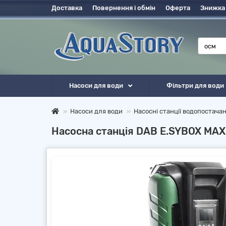
Доставка
Повернення і обмін
Оферта
Знижка
Насоси для води
Фільтри для води
Насоси для води
Насосні станції водопостача
Насосна станція DAB E.SYBOX MA