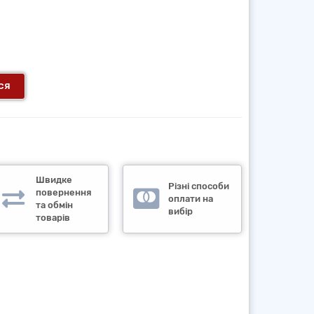
ся
Швидке
Різні способи
повернення
оплати на
та обмін
вибір
товарів