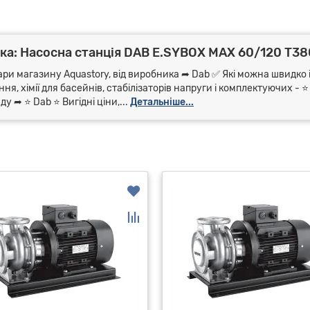
ка: Насосна станція DAB E.SYBOX MAX 60/120 T3
ари магазину Aquastory, від виробника ➦ Dab ✅ Які можна швидко і
я, хімії для басейнів, стабілізаторів напруги і комплектуючих - 
 ➦ ⭐ Dab ⭐ Вигідні ціни,...
Детальніше...