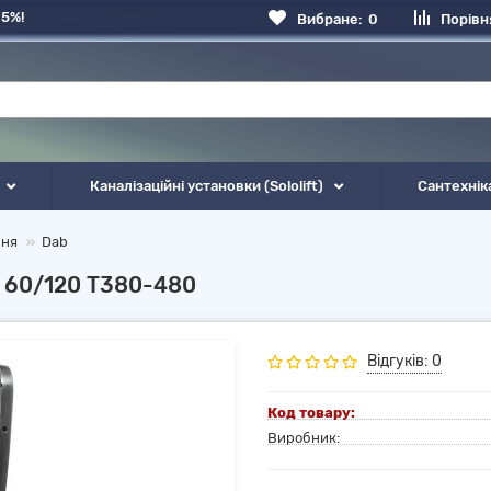
 5%!
Вибране:
0
Порівн
Каналізаційні установки (Sololift)
Сантехнік
ння
Dab
X 60/120 T380-480
Відгуків: 0
Код товару:
Виробник: