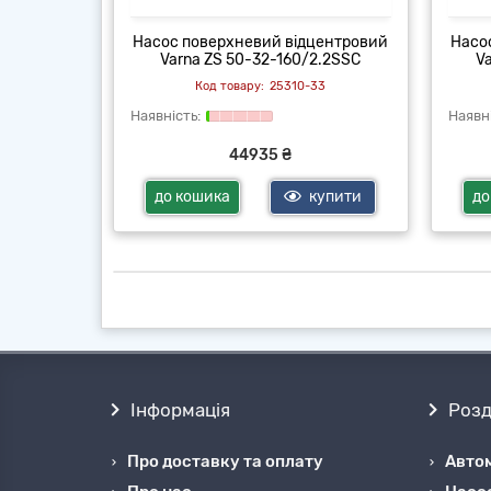
центровий
Насос поверхневий відцентровий
Насо
5.0SSC
Varna ZS 50-32-160/2.2SSC
V
33
25310-33
44935 ₴
купити
до кошика
купити
до
Інформація
Розд
Про доставку та оплату
Автом