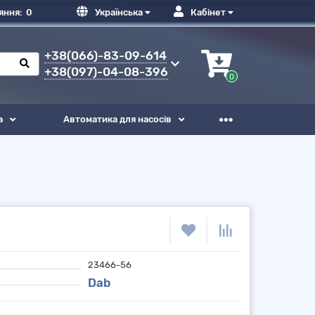
яння:
0
Українська
Кабінет
+38(066)-83-09-614
+38(097)-04-08-396
0
а
Автоматика для насосів
23466-56
Dab