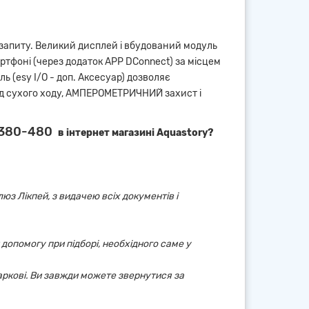
 запиту. Великий дисплей і вбудований модуль
ртфоні (через додаток APP DConnect) за місцем
 (esy I/O - доп. Аксесуар) дозволяє
ід сухого ходу, АМПЕРОМЕТРИЧНИЙ захист і
T380-480
в інтернет магазині Aquastory?
юз Лікпей, з видачею всіх документів і
 допомогу при підборі, необхідного саме у
аркові. Ви завжди можете звернутися за