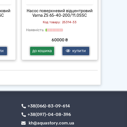
ровий
Насос поверхневий відцентровий
Насос по
SC
Varna ZS 65-40-200/11.0SSC
Varna
25314-33
60000 ₴
ти
до кошика
купити
до ко
+38(066)-83-09-614
+38(097)-04-08-396
kh@aquastory.com.ua