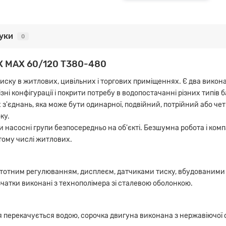
гуки
0
OX MAX 60/120 T380-480
иску в житлових, цивільних і торгових приміщеннях. Є два викон
ні конфігурації і покрити потребу в водопостачанні різних типів 
х з'єднань, яка може бути одинарної, подвійний, потрійний або ч
ку.
 насосні групи безпосередньо на об'єкті. Безшумна робота і ко
тому числі житлових.
тотним регулюванням, дисплеєм, датчиками тиску, вбудованими 
чатки виконані з технополімера зі сталевою оболонкою.
 перекачується водою, сорочка двигуна виконана з нержавіючої с