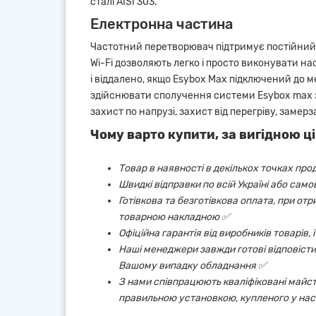
сталі AISI 303.
Електронна частина
Частотний перетворювач підтримує постійний 
Wi-Fi дозволяють легко і просто виконувати н
і віддалено, якщо Esybox Max підключений до м
здійснювати сполучення системи Esybox max 
захист по напрузі, захист від перегріву, замерз
Чому варто купити, за вигідною ці
Товар в наявності в декількох точках про
Швидкі відправки по всій Україні або сам
Готівкова та безготівкова оплата, при от
товарною накладною ✅
Офіційна гарантія від виробників товарів,
Наші менеджери завжди готові відповісти 
Вашому випадку обладнання ✅
З нами співпрацюють кваліфіковані майст
правильною установкою, купленого у нас