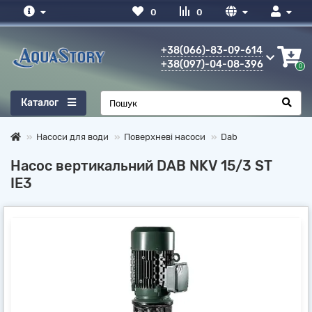
0
0
+38(066)-83-09-614
+38(097)-04-08-396
0
Каталог
Насоси для води
Поверхневі насоси
Dab
Насос вертикальний DAB NKV 15/3 ST
IE3