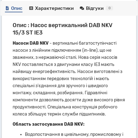
Опис
Характеристики
Відгуки
0
Опис : Насос вертикальний DAB NKV
15/3 ST IE3
Насоси DAB NKV
- вертикальні багатоступінчасті
насоси з лінійним підключенням (in-line), що не
зважених, з нержавіючої сталі. Нова серія насосів
NKV поставляється з двигунами класу IE3 мають
найвищу енергоефективність. Насоси виготовлені з
використанням передових технологій і мають
спеціальні з'єднання для зручного і швидкого
монтажу, складання, розбирання. Гідравлічні
компоненти дозволяють досягти дуже високого рівня
продуктивності. Спеціальна конструкція робочого
колеса збільшує термін служби підшипників.
Область застосування DAB NKV:
Водопостачання в цивільному, промисловому і