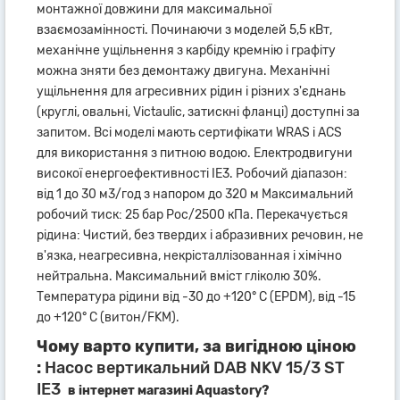
монтажної довжини для максимальної
взаємозамінності. Починаючи з моделей 5,5 кВт,
механічне ущільнення з карбіду кремнію і графіту
можна зняти без демонтажу двигуна. Механічні
ущільнення для агресивних рідин і різних з'єднань
(круглі, овальні, Victaulic, затискні фланці) доступні за
запитом. Всі моделі мають сертифікати WRAS і ACS
для використання з питною водою. Електродвигуни
високої енергоефективності IE3. Робочий діапазон:
від 1 до 30 м3/год з напором до 320 м Максимальний
робочий тиск: 25 бар Рос/2500 кПа. Перекачується
рідина: Чистий, без твердих і абразивних речовин, не
в'язка, неагресивна, некрісталлізованная і хімічно
нейтральна. Максимальний вміст гліколю 30%.
Температура рідини від -30 до +120° C (EPDM), від -15
до +120° C (витон/FKM).
Чому варто купити, за вигідною ціною
:
Насос вертикальний DAB NKV 15/3 ST
IE3
в інтернет магазині Aquastory?