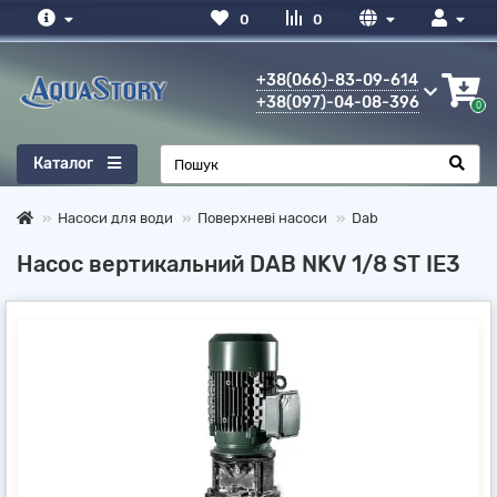
0
0
+38(066)-83-09-614
+38(097)-04-08-396
0
Каталог
Насоси для води
Поверхневі насоси
Dab
Насос вертикальний DAB NKV 1/8 ST IE3