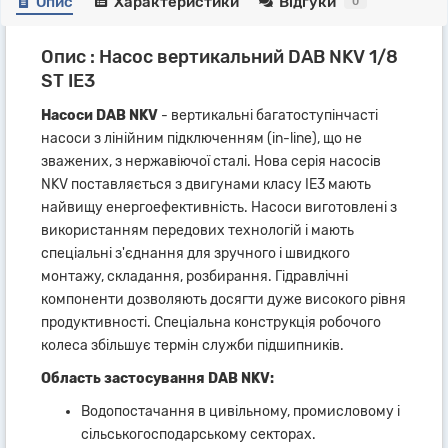
Опис
Характеристики
Відгуки
0
Опис : Насос вертикальний DAB NKV 1/8
ST IE3
Насоси DAB NKV
- вертикальні багатоступінчасті
насоси з лінійним підключенням (in-line), що не
зважених, з нержавіючої сталі. Нова серія насосів
NKV поставляється з двигунами класу IE3 мають
найвищу енергоефективність. Насоси виготовлені з
використанням передових технологій і мають
спеціальні з'єднання для зручного і швидкого
монтажу, складання, розбирання. Гідравлічні
компоненти дозволяють досягти дуже високого рівня
продуктивності. Спеціальна конструкція робочого
колеса збільшує термін служби підшипників.
Область застосування DAB NKV:
Водопостачання в цивільному, промисловому і
сільськогосподарському секторах.