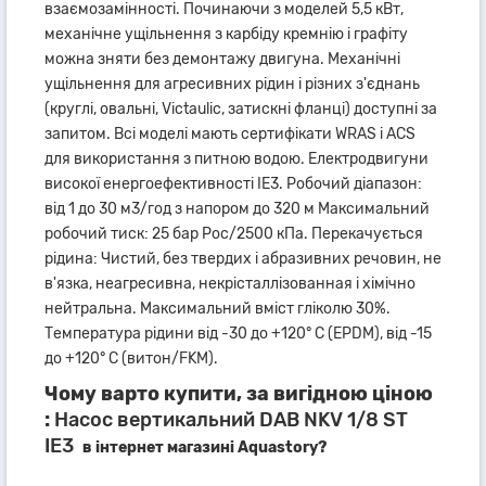
взаємозамінності. Починаючи з моделей 5,5 кВт,
механічне ущільнення з карбіду кремнію і графіту
можна зняти без демонтажу двигуна. Механічні
ущільнення для агресивних рідин і різних з'єднань
(круглі, овальні, Victaulic, затискні фланці) доступні за
запитом. Всі моделі мають сертифікати WRAS і ACS
для використання з питною водою. Електродвигуни
високої енергоефективності IE3. Робочий діапазон:
від 1 до 30 м3/год з напором до 320 м Максимальний
робочий тиск: 25 бар Рос/2500 кПа. Перекачується
рідина: Чистий, без твердих і абразивних речовин, не
в'язка, неагресивна, некрісталлізованная і хімічно
нейтральна. Максимальний вміст гліколю 30%.
Температура рідини від -30 до +120° C (EPDM), від -15
до +120° C (витон/FKM).
Чому варто купити, за вигідною ціною
:
Насос вертикальний DAB NKV 1/8 ST
IE3
в інтернет магазині Aquastory?