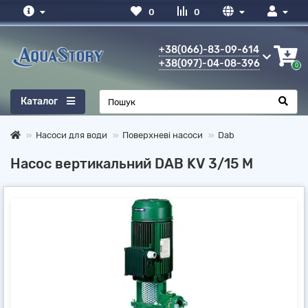
0
0
+38(066)-83-09-614
+38(097)-04-08-396
0
Каталог
Насоси для води
Поверхневі насоси
Dab
Насос вертикальний DAB KV 3/15 M