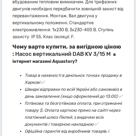
вбудованим тепловим вимикачем. Для трифазних
двигунів необхідно передбачити зовнішній захист від
перевантаження. Монтаж. Вал двигуна у
вертикальному положенні. Стандартне
електроживлення: 1x230 В, 3x230-400 В. Ступінь
захисту: IP 55. Клас ізоляції: F.
Чому варто купити, за вигідною ціною
:
Насос вертикальний DAB KV 3/15 M
в
інтернет магазині Aquastory?
Товар в наявності в декількох точках продажу в
Харкові ✅
Швидкі відправки по всій Україні або самовивіз в
день замовлення (якщо оформлений до 13:00) ✅
Готівкова та безготівкова оплата, при отриманні
товару $. Оплата карткою прямо на сайті через
платіжний шлюз Лікпей, з видачею всіх
документів і товарною накладною ✅
Офіційна гарантія від виробників товарів, і