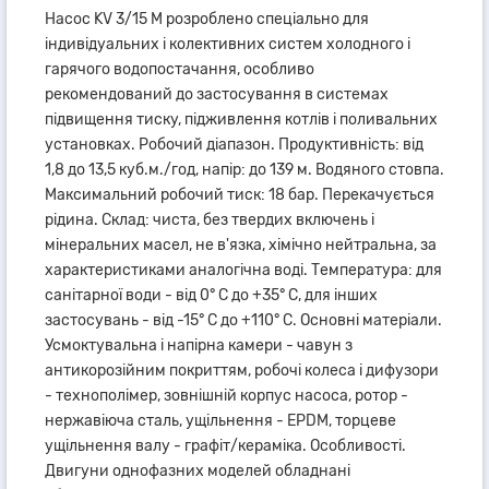
Насос KV 3/15 M розроблено спеціально для
індивідуальних і колективних систем холодного і
гарячого водопостачання, особливо
рекомендований до застосування в системах
підвищення тиску, підживлення котлів і поливальних
установках. Робочий діапазон. Продуктивність: від
1,8 до 13,5 куб.м./год, напір: до 139 м. Водяного стовпа.
Максимальний робочий тиск: 18 бар. Перекачується
рідина. Склад: чиста, без твердих включень і
мінеральних масел, не в'язка, хімічно нейтральна, за
характеристиками аналогічна воді. Температура: для
санітарної води - від 0° С до +35° С, для інших
застосувань - від -15° С до +110° С. Основні матеріали.
Усмоктувальна і напірна камери - чавун з
антикорозійним покриттям, робочі колеса і дифузори
- технополімер, зовнішній корпус насоса, ротор -
нержавіюча сталь, ущільнення - EPDM, торцеве
ущільнення валу - графіт/кераміка. Особливості.
Двигуни однофазних моделей обладнані