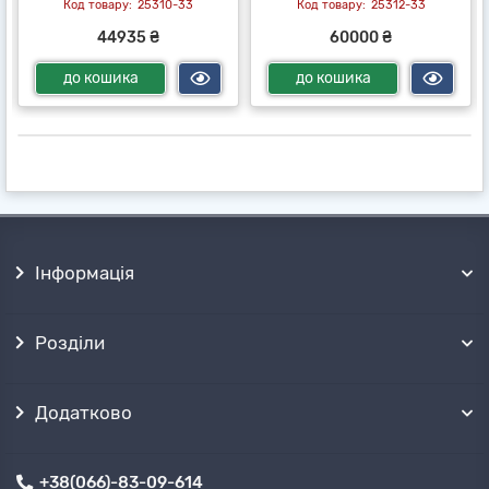
25310-33
25312-33
44935 ₴
60000 ₴
до кошика
до кошика
Інформація
Розділи
Додатково
+38(066)-83-09-614