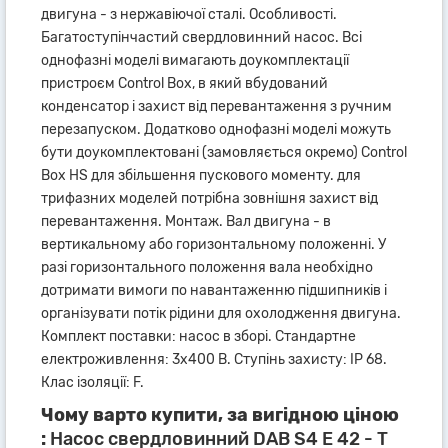
двигуна - з нержавіючої сталі. Особливості.
Багатоступінчастий свердловинний насос. Всі
однофазні моделі вимагають доукомплектації
пристроєм Control Box, в який вбудований
конденсатор і захист від перевантаження з ручним
перезапуском. Додатково однофазні моделі можуть
бути доукомплектовані (замовляється окремо) Control
Box HS для збільшення пускового моменту. для
трифазних моделей потрібна зовнішня захист від
перевантаження. Монтаж. Вал двигуна - в
вертикальному або горизонтальному положенні. У
разі горизонтального положення вала необхідно
дотримати вимоги по навантаженню підшипників і
організувати потік рідини для охолодження двигуна.
Комплект поставки: насос в зборі. Стандартне
електроживлення: 3x400 В. Ступінь захисту: IP 68.
Клас ізоляції: F.
Чому варто купити, за вигідною ціною
:
Насос свердловинний DAB S4 E 42 - T