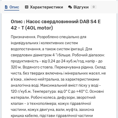
Опис
Характеристики
Відгуки
0
Опис : Насос свердловинний DAB S4 E
42 - T (4OL motor)
Призначення. Розроблено спеціально для
індивідуальних і колективних систем
водопостачання, а також систем іригації. Для
свердловин діаметром 4 "і більше. Робочий діапазон:
продуктивність - від 0,24 до 24 куб.м/год, напір - до
320 м. Водяного стовпа. Перекачувана рідина. Склад:
чиста, без твердих включень і мінеральних масел, не
в'язка , хімічно нейтральна, за характеристиками
аналогічна воді. Максимальний вміст піску у воді -
120 г/куб.м. Температура: від 0° С до +40° С. Основні
матеріали. Робочі колеса, дифузори, зворотний
клапан - з технополімера; кожух гідравлічної
частини, кожух двигуна, вали, муфта, захисна
кришка кабелю, підстави гідравлічної частини