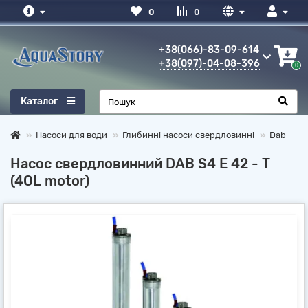
0
0
+38(066)-83-09-614
+38(097)-04-08-396
0
Каталог
Насоси для води
Глибинні насоси свердловинні
Dab
Насос свердловинний DAB S4 E 42 - T
(4OL motor)