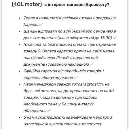
(4OL motor)
в інтернет магазині Aquastory?
Товар в наявності в декількох точках продажу в
Харкові ✅
Швидкі відправки по всій Україні або самовивіз в
день замовлення (якщо оформлений до 13:00) ✅
Готівкова та безготівкова оплата, при отриманні
товару $. Оплата карткою прямо на сайті через
платіжний шлюз Лікпей, з видачею всіх
документів і товарною накладною ✅
Офіційна гарантія від виробників товарів, і
сервісне обслуговування ✅
Наші менеджери завжди готові відповісти на
будь-які питання, щодо, пропонованих на сайті
товарів, і надати допомогу при підборі,
необхідного саме у Вашому випадку
обладнання ✅
З нами співпрацюють кваліфіковані майстри з
налагодження, встановлення та запуску