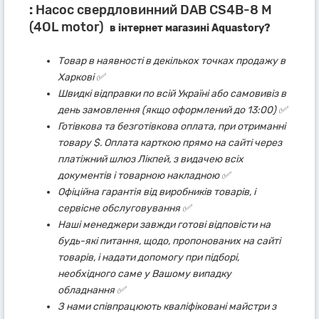
:
Насос свердловинний DAB CS4B-8 M
(4OL motor)
в інтернет магазині Aquastory?
Товар в наявності в декількох точках продажу в
Харкові ✅
Швидкі відправки по всій Україні або самовивіз в
день замовлення (якщо оформлений до 13:00) ✅
Готівкова та безготівкова оплата, при отриманні
товару $. Оплата карткою прямо на сайті через
платіжний шлюз Лікпей, з видачею всіх
документів і товарною накладною ✅
Офіційна гарантія від виробників товарів, і
сервісне обслуговування ✅
Наші менеджери завжди готові відповісти на
будь-які питання, щодо, пропонованих на сайті
товарів, і надати допомогу при підборі,
необхідного саме у Вашому випадку
обладнання ✅
З нами співпрацюють кваліфіковані майстри з