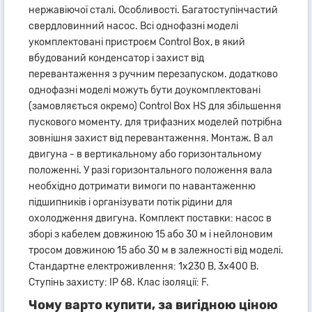
нержавіючої сталі. Особливості. Багатоступінчастий
свердловинний насос. Всі однофазні моделі
укомплектовані пристроєм Control Box, в який
вбудований конденсатор і захист від
перевантаження з ручним перезапуском. додатково
однофазні моделі можуть бути доукомплектовані
(замовляється окремо) Control Box HS для збільшення
пускового моменту. для трифазних моделей потрібна
зовнішня захист від перевантаження. Монтаж. В ал
двигуна - в вертикальному або горизонтальному
положенні. У разі горизонтального положення вала
необхідно дотримати вимоги по навантаженню
підшипників і організувати потік рідини для
охолодження двигуна. Комплект поставки: насос в
зборі з кабелем довжиною 15 або 30 м і нейлоновим
тросом довжиною 15 або 30 м в залежності від моделі.
Стандартне електроживлення: 1x230 В, 3x400 В.
Ступінь захисту: IP 68. Клас ізоляції: F.
Чому варто купити, за вигідною ціною