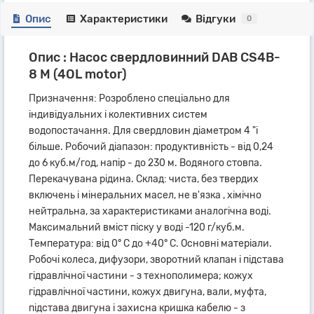
Опис
Характеристики
Відгуки
0
Опис : Насос свердловинний DAB CS4B-
8 M (4OL motor)
Призначення: Розроблено спеціально для
індивідуальних і колективних систем
водопостачання. Для свердловин діаметром 4 "і
більше. Робочий діапазон: продуктивність - від 0,24
до 6 куб.м/год, напір - до 230 м. Водяного стовпа.
Перекачувана рідина. Склад: чиста, без твердих
включень і мінеральних масел, не в'язка , хімічно
нейтральна, за характеристиками аналогічна воді.
Максимальний вміст піску у воді -120 г/куб.м.
Температура: від 0° С до +40° С. Основні матеріали.
Робочі колеса, дифузори, зворотний клапан і підстава
гідравлічної частини - з технополимера; кожух
гідравлічної частини, кожух двигуна, вали, муфта,
підстава двигуна і захисна кришка кабелю - з