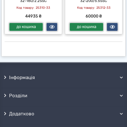
32-160/2.2SSC
32-200/5.5SSC
25310-33
25312-33
44935 ₴
60000 ₴
до кошика
до кошика
Інформація
Розділи
Додатково