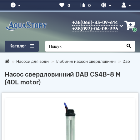
0
0
+38(066)-83-09-614
+38(097)-04-08-396
0
Каталог
Насоси для води
Глибинні насоси свердловинні
Dab
Насос свердловинний DAB CS4B-8 M
(4OL motor)