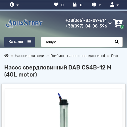
0
0
+38(066)-83-09-614
+38(097)-04-08-396
0
Каталог
Насоси для води
Глибинні насоси свердловинні
Dab
Насос свердловинний DAB CS4B-12 M
(4OL motor)