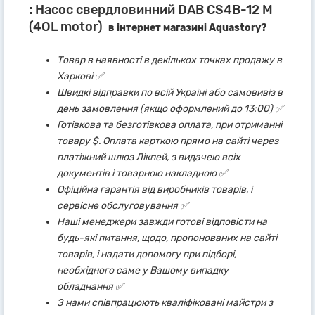
:
Насос свердловинний DAB CS4B-12 M
(4OL motor)
в інтернет магазині Aquastory?
Товар в наявності в декількох точках продажу в
Харкові ✅
Швидкі відправки по всій Україні або самовивіз в
день замовлення (якщо оформлений до 13:00) ✅
Готівкова та безготівкова оплата, при отриманні
товару $. Оплата карткою прямо на сайті через
платіжний шлюз Лікпей, з видачею всіх
документів і товарною накладною ✅
Офіційна гарантія від виробників товарів, і
сервісне обслуговування ✅
Наші менеджери завжди готові відповісти на
будь-які питання, щодо, пропонованих на сайті
товарів, і надати допомогу при підборі,
необхідного саме у Вашому випадку
обладнання ✅
З нами співпрацюють кваліфіковані майстри з