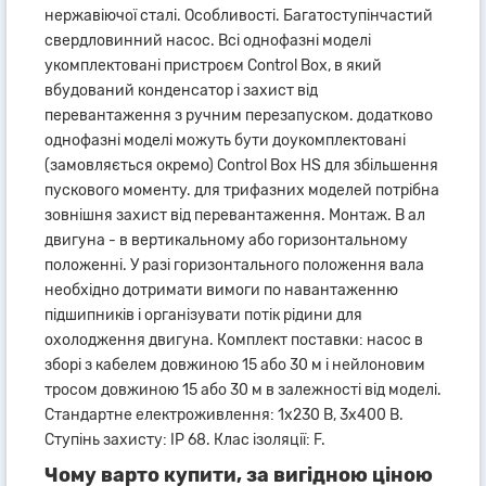
нержавіючої сталі. Особливості. Багатоступінчастий
свердловинний насос. Всі однофазні моделі
укомплектовані пристроєм Control Box, в який
вбудований конденсатор і захист від
перевантаження з ручним перезапуском. додатково
однофазні моделі можуть бути доукомплектовані
(замовляється окремо) Control Box HS для збільшення
пускового моменту. для трифазних моделей потрібна
зовнішня захист від перевантаження. Монтаж. В ал
двигуна - в вертикальному або горизонтальному
положенні. У разі горизонтального положення вала
необхідно дотримати вимоги по навантаженню
підшипників і організувати потік рідини для
охолодження двигуна. Комплект поставки: насос в
зборі з кабелем довжиною 15 або 30 м і нейлоновим
тросом довжиною 15 або 30 м в залежності від моделі.
Стандартне електроживлення: 1x230 В, 3x400 В.
Ступінь захисту: IP 68. Клас ізоляції: F.
Чому варто купити, за вигідною ціною