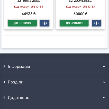
32-160/2.2SSC
32-200/5.5SSC
25310-33
25312-33
44935 ₴
60000 ₴
до кошика
до кошика
Інформація
Розділи
Додатково