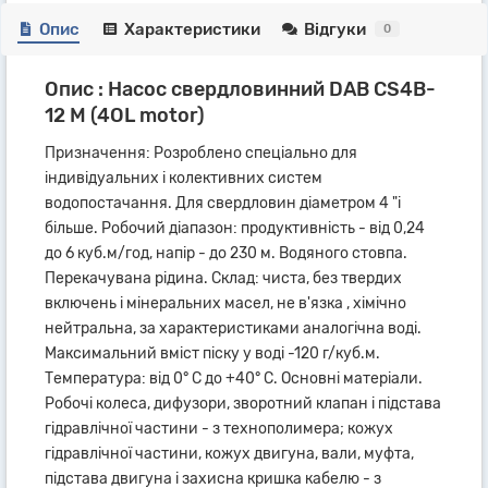
Опис
Характеристики
Відгуки
0
Опис : Насос свердловинний DAB CS4B-
12 M (4OL motor)
Призначення: Розроблено спеціально для
індивідуальних і колективних систем
водопостачання. Для свердловин діаметром 4 "і
більше. Робочий діапазон: продуктивність - від 0,24
до 6 куб.м/год, напір - до 230 м. Водяного стовпа.
Перекачувана рідина. Склад: чиста, без твердих
включень і мінеральних масел, не в'язка , хімічно
нейтральна, за характеристиками аналогічна воді.
Максимальний вміст піску у воді -120 г/куб.м.
Температура: від 0° С до +40° С. Основні матеріали.
Робочі колеса, дифузори, зворотний клапан і підстава
гідравлічної частини - з технополимера; кожух
гідравлічної частини, кожух двигуна, вали, муфта,
підстава двигуна і захисна кришка кабелю - з