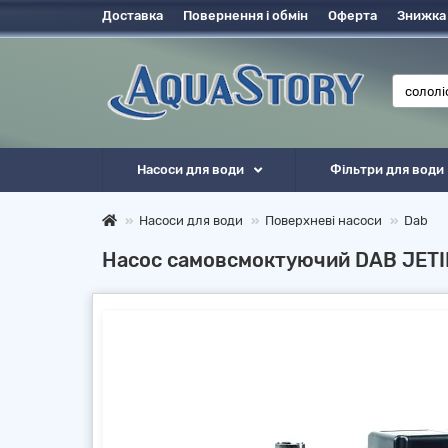
Доставка
Повернення і обмін
Оферта
Знижка
Насоси для води
Фільтри для води
Насоси для води
Поверхневі насоси
Dab
Насос самовсмоктуючий DAB JETI