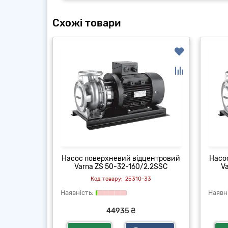
Схожі товари
центровий
Насос поверхневий відцентровий
Насо
5.0SSC
Varna ZS 50-32-160/2.2SSC
V
33
25310-33
44935 ₴