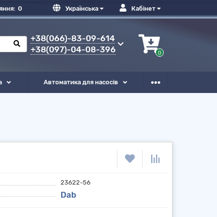
яння:
0
Українська
Кабінет
+38(066)-83-09-614
+38(097)-04-08-396
0
а
Автоматика для насосів
23622-56
Dab