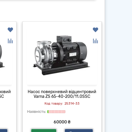
ровий
Насос поверхневий відцентровий
Насос по
SC
Varna ZS 65-40-200/11.0SSC
Varna
25314-33
60000 ₴