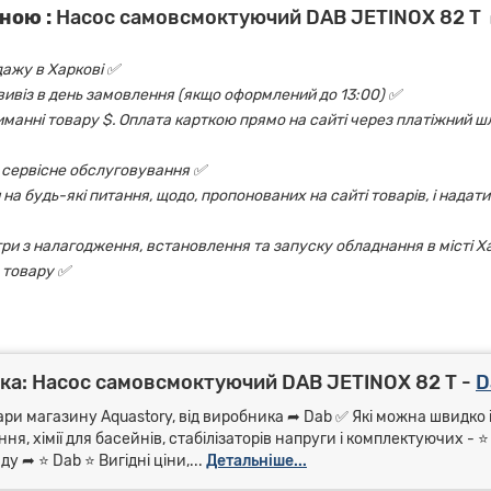
ною :
Насос самовсмоктуючий DAB JETINOX 82 T
дажу в Харкові ✅
овивіз в день замовлення (якщо оформлений до 13:00) ✅
риманні товару $. Оплата карткою прямо на сайті через платіжний шл
 і сервісне обслуговування ✅
на будь-які питання, щодо, пропонованих на сайті товарів, і надати
ри з налагодження, встановлення та запуску обладнання в місті Х
 товару ✅
ка: Насос самовсмоктуючий DAB JETINOX 82 T -
D
ари магазину Aquastory, від виробника ➦ Dab ✅ Які можна швидко і
я, хімії для басейнів, стабілізаторів напруги і комплектуючих - 
 ➦ ⭐ Dab ⭐ Вигідні ціни,...
Детальніше...