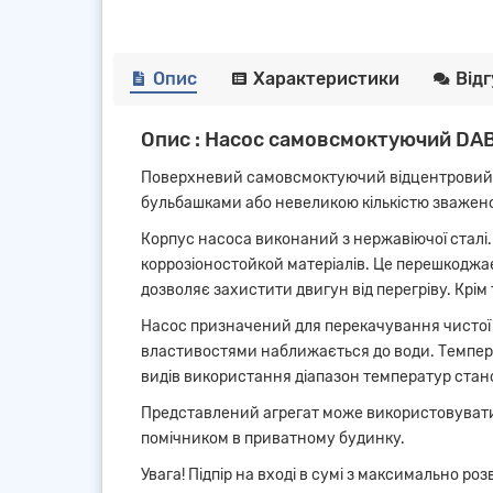
Опис
Характеристики
Від
Опис : Насос самовсмоктуючий DAB
Поверхневий самовсмоктуючий відцентровий на
бульбашками або невеликою кількістю зваженог
Корпус насоса виконаний з нержавіючої сталі. 
коррозіоностойкой матеріалів. Це перешкоджа
дозволяє захистити двигун від перегріву. Крім
Насос призначений для перекачування чистої рі
властивостями наближається до води. Температ
видів використання діапазон температур станов
Представлений агрегат може використовуватися
помічником в приватному будинку.
Увага! Підпір на вході в сумі з максимально 