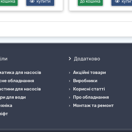
 кошика
купити
до кошика
купи
іли
Додатково
атика для насосів
Акційні товари
сне обладнання
Виробники
стини для насосів
Корисні статті
ри для води
Про обладнання
хніка
Монтаж та ремонт
ліфт