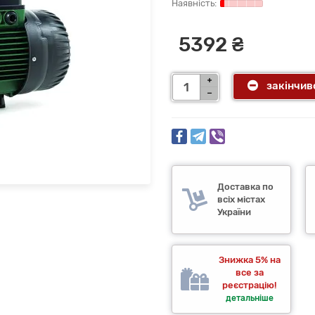
5392 ₴
закінчив
Доставка по
всіх містах
України
Знижка 5% на
все за
реєстрацію!
детальніше