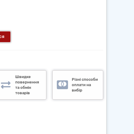
ся
Швидке
Різні способи
повернення
оплати на
та обмін
вибір
товарів