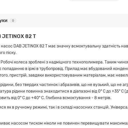
гуки
0
 JETINOX 82 T
сос DAB JETINOX 82 T має значну всмоктувальну здатність наві
о піску.
Робочі колеса зроблені з надміцного технополимера. Таким чином,
є попаданню в іржі в трубопровід. Прилад має вбудований конде
 того, пристрій, завдяки використовуваним матеріалам, має невели
дини, без твердих частинок і абразивів, що не вузький, що не аг
ура рідини повинна знаходитися в діапазоні від 0° С до +35° С 
ить від 0° С до +40° С. Глибина всмоктування - 8 метрів.
 як в ручному режимі, так і в складі насосних станцій. Універс
розвиває насосом тиском ніколи не повинен перевищувати максима