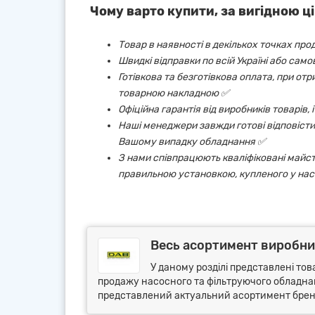
Чому варто купити, за вигідною ці
Товар в наявності в декількох точках про
Швидкі відправки по всій Україні або сам
Готівкова та безготівкова оплата, при от
товарною накладною ✅
Офіційна гарантія від виробників товарів,
Наші менеджери завжди готові відповісти 
Вашому випадку обладнання ✅
З нами співпрацюють кваліфіковані майст
правильною установкою, купленого у нас
Весь асортимент виробни
У даному розділі представлені тов
продажу насосного та фільтруючого обладнанн
представлений актуальний асортимент бренду