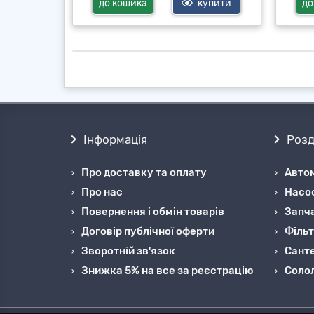
купити
до кошика
купити
до
Інформація
Розд
Про доставку та оплату
Автом
Про нас
Насо
Повернення і обмін товарів
Запча
Договір публічної оферти
Фільт
Зворотній зв'язок
Санте
Знижка 5% на все за реєстрацію
Cоло