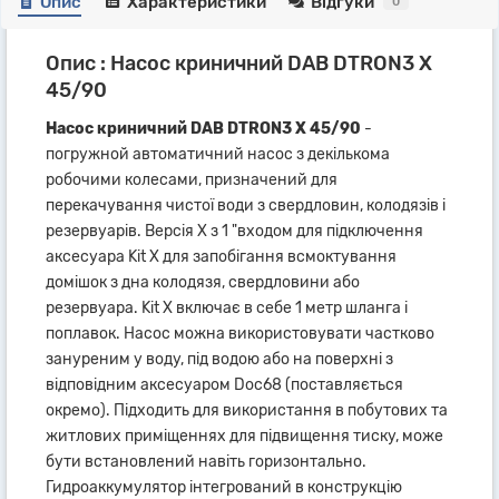
Опис
Характеристики
Відгуки
0
Опис : Насос криничний DAB DTRON3 X
45/90
Насос криничний DAB DTRON3 X 45/90
-
погружной автоматичний насос з декількома
робочими колесами, призначений для
перекачування чистої води з свердловин, колодязів і
резервуарів. Версія X з 1 "входом для підключення
аксесуара Kit X для запобігання всмоктування
домішок з дна колодязя, свердловини або
резервуара. Kit X включає в себе 1 метр шланга і
поплавок. Насос можна використовувати частково
зануреним у воду, під водою або на поверхні з
відповідним аксесуаром Doc68 (поставляється
окремо). Підходить для використання в побутових та
житлових приміщеннях для підвищення тиску, може
бути встановлений навіть горизонтально.
Гидроаккумулятор інтегрований в конструкцію