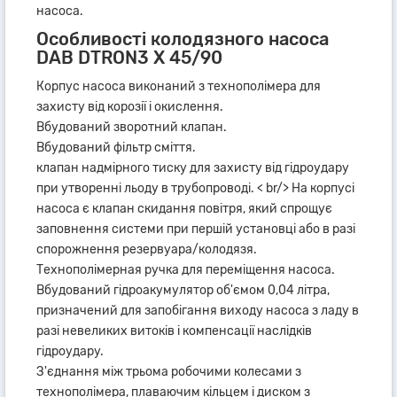
насоса.
Особливості колодязного насоса
DAB DTRON3 X 45/90
Корпус насоса виконаний з технополімера для
захисту від корозії і окислення.
Вбудований зворотний клапан.
Вбудований фільтр сміття.
клапан надмірного тиску для захисту від гідроудару
при утворенні льоду в трубопроводі. < br/> На корпусі
насоса є клапан скидання повітря, який спрощує
заповнення системи при першій установці або в разі
спорожнення резервуара/колодязя.
Технополімерная ручка для переміщення насоса.
Вбудований гідроакумулятор об'ємом 0,04 літра,
призначений для запобігання виходу насоса з ладу в
разі невеликих витоків і компенсації наслідків
гідроудару.
З'єднання між трьома робочими колесами з
технополімера, плаваючим кільцем і диском з