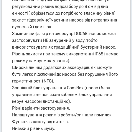
регульований рівень водозабору до 8 см від дна
ємності ( обрізається до потрібного власнику рівня) і
захист гідравлічної частини насоса від потрапляння
суспензій і домішок.
Замінивши фільтр на аксесуар DOC68, насос можна
застосовувати НЕ занурений у воду, тобто
використовувати як традиційний бустерний насос.
Рівень захисту при такому використанні IP68 (немає
режиму самоусмоктування).
Широка лінійка додаткових аксесуарів, які можуть
бути легко підключені до насоса без порушення його
герметичності (NFC).
Зовнішній блок управління Com Box (насос і блок
управління не пов'язані кабелем, блок управління
керує насосом дистанційно).
Різні варіанти застосування.
Налаштування режимів роботи/сигнали помилок.
Функція захисту від витоків.
Низький рівень шуму.