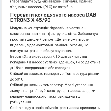
і переглядати будь-які аварійні сигнали. Прямих
з'єднань з насосом (PLC) не потрібно.
Переваги колодязного насоса DAB
DTRON3 X 45/90
Модульна конструкція: гідравлічна частина -
електрична частина - фільтруюча сітка. Забезпечує
простий і швидкий ремонт. Деталі можуть бути
видалені, відремонтовані і замінені окремо, що
знижує витрати на обслуговування.
Версія «Х» з аксесуаром KIT X для захисту від
попадання в насос суспензії і домішок, які осідають на
дні бака, свердловини або колодязя.
Стійкий до високих температур. Температура рідини
до 50° C
Стійкий до низьких температур. У разі утворення
льоду в напірної трубі конструкція насоса, завдяки
клапану надвисокого тиску, захищена від
руйнування.
Освіта льоду в напірної магістралі насоса призводить