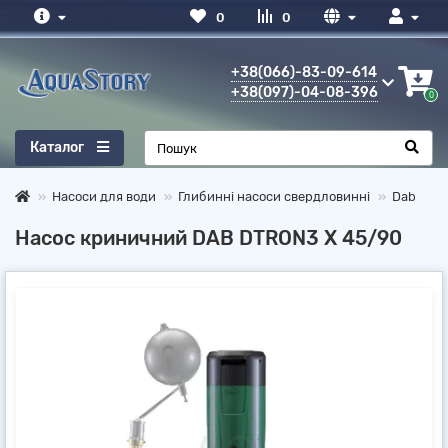
0
0
+38(066)-83-09-614
+38(097)-04-08-396
0
Каталог
Насоси для води
Глибинні насоси свердловинні
Dab
Насос криничний DAB DTRON3 X 45/90