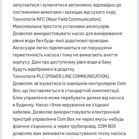
запускатися і зупинятися автономно, відповідно до
системними вимогами і захищає від сухого ходу.
Технологія NFC (Near Field Communication).
Максимальна простота установки аксесуарів.
Дозволяє використовувати насос для вимірювання
рівня води без будь-якої додаткової проводки.
Аксесуари легко підключаються не порушуючи
герметичність насоса і тому не вимагають зняття
корпусу. Дані про доступному рівні води в баку
будуть відображені в додатку.
Технологія PLC (POWER LINE COMMUNICATION).
Дозволяє зв'язуватися із зовнішнім контролером Com
Box, що поставляється в стандартній комплектації.
Блок управління може перебувати далеко від насоса
в будинку. Насос і блок керування не з'єднані
кабелем. Дозволяє використовувати електронний
пристрій управління Com Box не через якусь-небудь
фізичне з'єднання, а через трубопровід. COM BOX
дозволяє вам змінювати налаштування тиску насоса