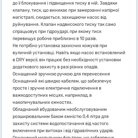
до її блокування і підвищення тиску в ній. Завдяки
клапану, тиск, що виникає при замерзанні напірної
магістралі, скидається, захищаючи насос від
руйнування. Клапан надвисокого тиску так само
спрацьовує при гідроударі, при якому тиск
перевищує робоче приблизно в 10 разів.
Не потрібно установка захисних кожухів при
вуличній установці. Навіть якщо насос встановлений
в DRY версії, він працює без необхідності установки
додаткового захисту в разі різних опадів.
Оснащений зручною ручкою для перенесення
Оснащений які швидко кабелем, що забезпечує
просте і зручне електричне підключення в
важкодоступних місцях, наприклад, в
накопичувальних ємностях.
Обладнаний вбудованим необслуговуваним
розширювальним баком ємністю 0,4 літра для
захисту системи водопостачання від частого
включення при витоках і від гідравлічних ударів.
Оснащений модульним фільтром, що забезпечує