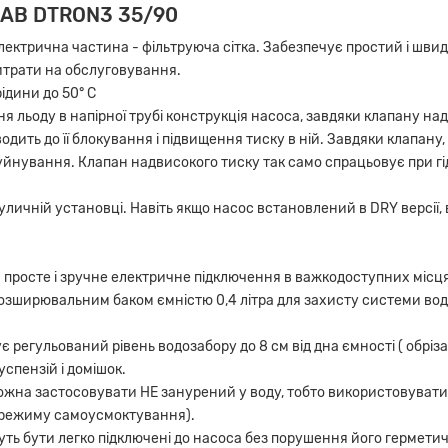
DAB DTRON3 35/90
електрична частина - фільтруюча сітка. Забезпечує простий і шви
витрати на обслуговування.
ідини до 50° C
ня льоду в напірної трубі конструкція насоса, завдяки клапану н
водить до її блокування і підвищення тиску в ній. Завдяки клапану
руйнування. Клапан надвисокого тиску так само спрацьовує при г
личній установці. Навіть якщо насос встановлений в DRY версії, 
 просте і зручне електричне підключення в важкодоступних місц
ширювальним баком ємністю 0,4 літра для захисту системи вод
егульований рівень водозабору до 8 см від дна ємності ( обрізає
успензій і домішок.
ожна застосовувати НЕ занурений у воду, тобто використовувати
є режиму самоусмоктування).
уть бути легко підключені до насоса без порушення його герметич