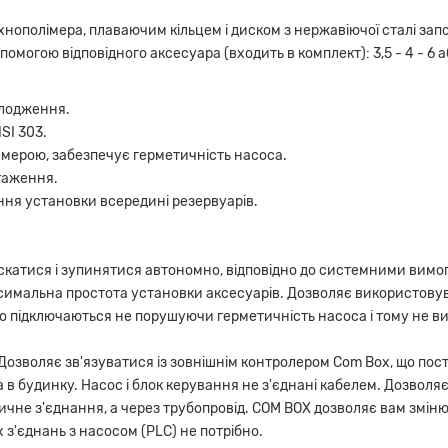
нополімера, плаваючим кільцем і диском з нержавіючої сталі запо
огою відповідного аксесуара (входить в комплект): 3,5 - 4 - 6 а
лодження.
SI 303.
мерою, забезпечує герметичність насоса.
таження.
ня установки всередині резервуарів.
атися і зупинятися автономно, відповідно до системними вимога
аксимальна простота установки аксесуарів. Дозволяє використову
ко підключаються не порушуючи герметичність насоса і тому не в
озволяє зв'язуватися із зовнішнім контролером Com Box, що пост
 в будинку. Насос і блок керування не з'єднані кабелем. Дозвол
ичне з'єднання, а через трубопровід. COM BOX дозволяє вам змін
 з'єднань з насосом (PLC) не потрібно.