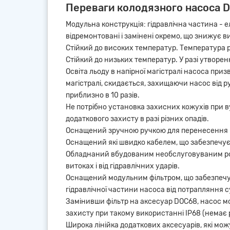
Переваги колодязного насоса 
Модульна конструкція: гідравлічна частина - 
відремонтовані і замінені окремо, що знижує 
Стійкий до високих температур. Температура р
Стійкий до низьких температур. У разі утворен
Освіта льоду в напірної магістралі насоса приз
магістралі, скидається, захищаючи насос від 
приблизно в 10 разів.
Не потрібно установка захисних кожухів при ву
додаткового захисту в разі різних опадів.
Оснащений зручною ручкою для перенесення
Оснащений які швидко кабелем, що забезпечує
Обладнаний вбудованим необслуговуваним роз
витоках і від гідравлічних ударів.
Оснащений модульним фільтром, що забезпечує р
гідравлічної частини насоса від потрапляння с
Замінивши фільтр на аксесуар DOC68, насос м
захисту при такому використанні IP68 (нема
Широка лінійка додаткових аксесуарів, які мож