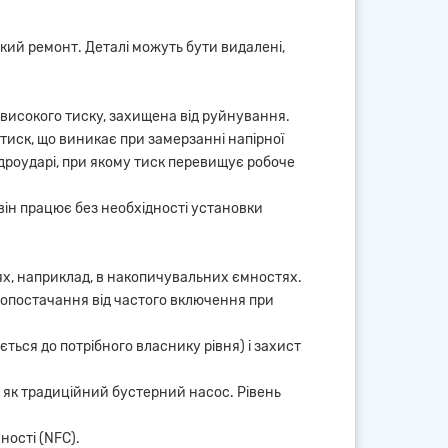
дкий ремонт. Деталі можуть бути видалені,
адвисокого тиску, захищена від руйнування.
, тиск, що виникає при замерзанні напірної
ідроударі, при якому тиск перевищує робоче
він працює без необхідності установки
ях, наприклад, в накопичувальних ємностях.
опостачання від частого включення при
ться до потрібного власнику рівня) і захист
 як традиційний бустерний насос. Рівень
ності (NFC).