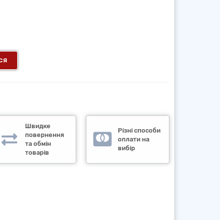
ся
Швидке
Різні способи
повернення
оплати на
та обмін
вибір
товарів