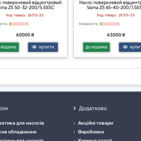
с поверхневий відцентровий
Насос поверхневий відцент
arna ZS 50-32-200/5.5SSC
Varna ZS 65-40-200/7.5S
25312-33
25313-33
60000 ₴
63000 ₴
 кошика
купити
до кошика
купи
іли
Додатково
атика для насосів
Акційні товари
сне обладнання
Виробники
стини для насосів
Корисні статті