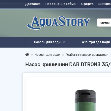
Доставка
Повернення і обмін
Оферта
Знижка
Насоси для води
Фільтри для води
Насоси для води
Глибинні насоси свердловин
Насос криничний DAB DTRON3 35/