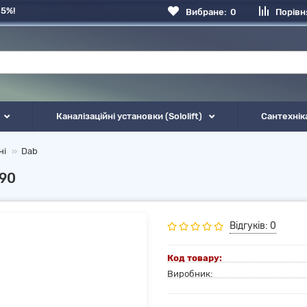
 5%!
Вибране:
0
Порівн
Каналізаційні установки (Sololift)
Сантехнік
ні
Dab
90
Відгуків: 0
Код товару:
Виробник: