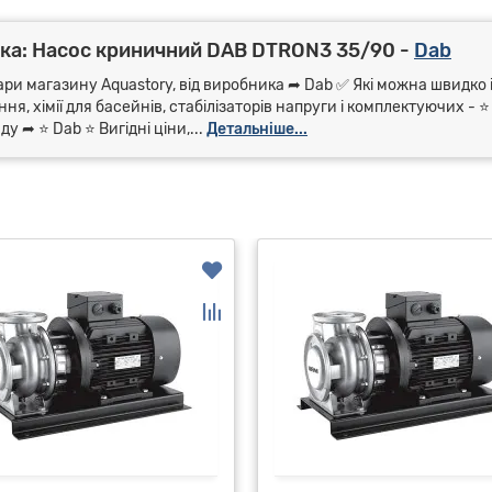
ка: Насос криничний DAB DTRON3 35/90 -
Dab
ари магазину Aquastory, від виробника ➦ Dab ✅ Які можна швидко і
я, хімії для басейнів, стабілізаторів напруги і комплектуючих - 
 ➦ ⭐ Dab ⭐ Вигідні ціни,...
Детальніше...