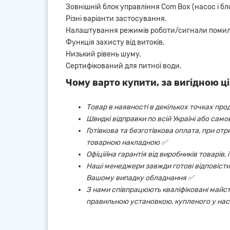
Зовнішній блок управління Com Box (насос і бл
Різні варіанти застосування.
Налаштування режимів роботи/сигнали помил
Функція захисту від витоків.
Низький рівень шуму.
Сертифікований для питної води.
Чому варто купити, за вигідною ці
Товар в наявності в декількох точках про
Швидкі відправки по всій Україні або сам
Готівкова та безготівкова оплата, при от
товарною накладною ✅
Офіційна гарантія від виробників товарів,
Наші менеджери завжди готові відповісти 
Вашому випадку обладнання ✅
З нами співпрацюють кваліфіковані майст
правильною установкою, купленого у нас