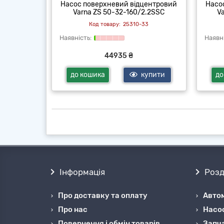
центровий
Насос поверхневий відцентровий
Насо
5.0SSC
Varna ZS 50-32-160/2.2SSC
V
33
25310-33
44935 ₴
купити
до кошика
купити
до
Інформація
Розд
Про доставку та оплату
Автом
Про нас
Насо
Повернення і обмін товарів
Запча