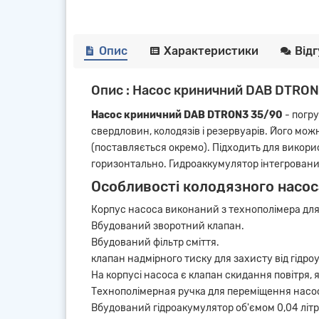
Опис
Характеристики
Від
Опис : Насос криничний DAB DTRON
Насос криничний DAB DTRON3 35/90
- погр
свердловин, колодязів і резервуарів. Його мо
(поставляється окремо). Підходить для викор
горизонтально. Гидроаккумулятор інтегровани
Особливості колодязного насо
Корпус насоса виконаний з технополімера для з
Вбудований зворотний клапан.
Вбудований фільтр сміття.
клапан надмірного тиску для захисту від гідро
На корпусі насоса є клапан скидання повітря,
Технополімерная ручка для переміщення насо
Вбудований гідроакумулятор об'ємом 0,04 літра