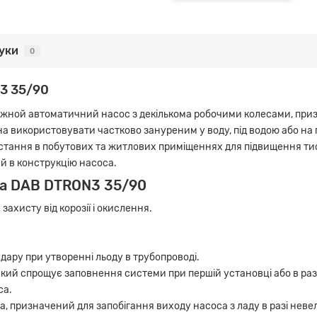
гуки
0
3 35/90
ужной автоматичний насос з декількома робочими колесами, приз
жна використовувати частково зануреним у воду, під водою або на
истання в побутових та житлових приміщеннях для підвищення ти
й в конструкцію насоса.
са DAB DTRON3 35/90
ахисту від корозії і окислення.
удару при утворенні льоду в трубопроводі.
 який спрощує заповнення системи при першій установці або в р
са.
, призначений для запобігання виходу насоса з ладу в разі невели