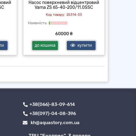
ровий
Насос поверхневий відцентровий
Насос по
SC
Varna ZS 65-40-200/11.0SSC
Varna
25314-33
60000 ₴
ти
до кошика
купити
до ко
+38(066)-83-09-614
+38(097)-04-08-396
kh@aquastory.com.ua
ТРЦ "Експрес", 3 поверх,