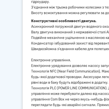
гідроудару.
З'єднання між трьома робочими колесами з тех
Висоту всмоктування можна регулювати за допом
Конструктивні особливості двигуна.
Асинхронний погружной двигун водяного охо
Валу двигуна виконаний з нержавіючої сталі AI
Подвійне механічне ущільнення з масляною ка
Конденсатор і вбудований захист від переван
Швидкозйомна з'єднання кабелю для полегшен
Електронне управління.
Електронне урядування дозволяє насосу запуск
Технологія NFC (Near Field Communication). М
будь-якої додаткової проводки. Аксесуари лег
рівні води в баку будуть відображені в додатку.
Технологія PLC (POWER LINE COMMUNICATION). Д
управління може перебувати далеко від насоса
управління Com Box не через якусь-небудь фіз
переглядати будь-які аварійні сигнали. Прямих