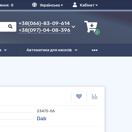
яння:
0
Українська
Кабінет
+38(066)-83-09-614
+38(097)-04-08-396
0
а
Автоматика для насосів
23475-56
Dab