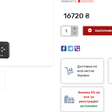
16720 ₴
закінчив
Доставка по
всіх містах
України
Знижка 5% на
все за
реєстрацію!
детальніше