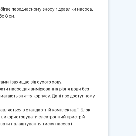
бігає передчасному зносу гідравліки насоса.
бо 8 см.
ми і захищає від сухого ходу.
вати насос для вимірювання рівня води без
имагають зняття корпусу. Дані про доступному
авляється в стандартній комплектації. Блок
яє використовувати електронний пристрій
ювати налаштування тиску насоса і