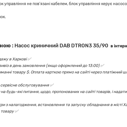
ок управління не пов'язані кабелем, блок управління керує насос
ок.
ною :
Насос криничний DAB DTRON3 35/90
в інтер
дажу в Харкові ✅
овивіз в день замовлення (якщо оформлений до 13:00) ✅
риманні товару $. Оплата карткою прямо на сайті через платіжний шл
 і сервісне обслуговування ✅
на будь-які питання, щодо, пропонованих на сайті товарів, і надати
ри з налагодження, встановлення та запуску обладнання в місті Х
 товару ✅