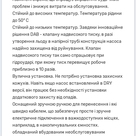
проблем і знижує витрати на обслуговування.
Стійкий до високих температур. Температура рідини
до 50° C
Стійкий до низьких температур. Завдяки інноваційне
рішення DAB - клапану надвисокого тиску, в разі
утворення льоду в напірної трубі конструкція насоса
надійно захищена від руйнування. Клапан
надвисокого тиску так само спрацьовує при
гідроударі, при якому тиск перевищує робоче
приблизно в 10 разів.
Вулична установка. Не потрібно установка захисних
кожухів. Навіть якщо насос встановлений в DRY
версії, він працює без необхідності установки
додаткового захисту від опадів.
Оснащений зручною ручкою для перенесення і які
швидко кабелем, що забезпечує просте і зручне
електричне підключення в важкодоступних місцях,
наприклад, в накопичувальних ємностях.
обладнаний вбудованим необслуговуваним