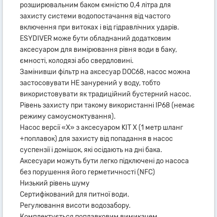
розширювальним баком ємністю 0,4 літра для
захисту системи водопостачання від частого
включення при витоках і від гідравлічних ударів.
ESYDIVER може бути обладнаний додатковим
аксесуаром для вимірювання рівня води в баку,
ємності, колодязі або свердловині.
Замінивши фільтр на аксесуар DOC68, насос можна
застосовувати НЕ занурений у воду, тобто
використовувати як традиційний бустерний насос.
Рівень захисту при такому використанні IP68 (немає
режиму самоусмоктування).
Насос версії «Х» з аксесуаром KIT X (1 метр шланг
+поплавок) для захисту від попадання в насос
суспензії і домішок, які осідають на дні бака.
Аксесуари можуть бути легко підключені до насоса
без порушення його герметичності (NFC)
Низький рівень шуму
Сертифікований для питної води.
Регулювання висоти водозабору.
Комплектується поплавковим вимикачем.