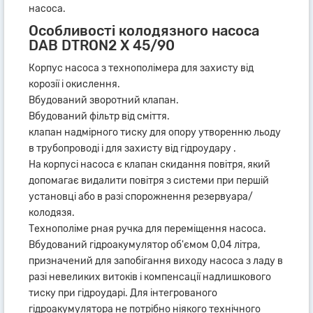
насоса.
Особливості колодязного насоса
DAB DTRON2 X 45/90
Корпус насоса з технополімера для захисту від
корозії і окислення.
Вбудований зворотний клапан.
Вбудований фільтр від сміття.
клапан надмірного тиску для опору утворенню льоду
в трубопроводі і для захисту від гідроудару .
На корпусі насоса є клапан скидання повітря, який
допомагає видалити повітря з системи при першій
установці або в разі спорожнення резервуара/
колодязя.
Технополіме рная ручка для переміщення насоса.
Вбудований гідроакумулятор об'ємом 0,04 літра,
призначений для запобігання виходу насоса з ладу в
разі невеликих витоків і компенсації надлишкового
тиску при гідроударі. Для інтегрованого
гідроакумулятора не потрібно ніякого технічного