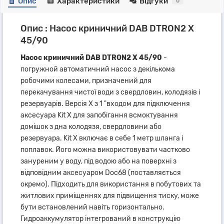
Опис
Характеристики
Відгуки
0
Опис : Насос криничний DAB DTRON2 X
45/90
Насос криничний DAB DTRON2 X 45/90
-
погружной автоматичний насос з декількома
робочими колесами, призначений для
перекачування чистої води з свердловин, колодязів і
резервуарів. Версія X з 1 "входом для підключення
аксесуара Kit X для запобігання всмоктування
домішок з дна колодязя, свердловини або
резервуара. Kit X включає в себе 1 метр шланга і
поплавок. Його можна використовувати частково
зануреним у воду, під водою або на поверхні з
відповідним аксесуаром Doc68 (поставляється
окремо). Підходить для використання в побутових та
житлових приміщеннях для підвищення тиску, може
бути встановлений навіть горизонтально.
Гидроаккумулятор інтегрований в конструкцію