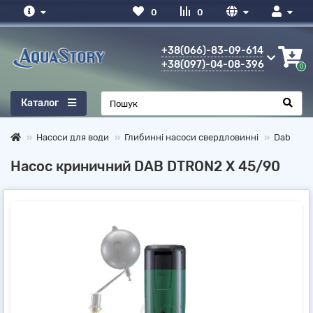
0
0
+38(066)-83-09-614
+38(097)-04-08-396
0
Каталог
Насоси для води
Глибинні насоси свердловинні
Dab
Насос криничний DAB DTRON2 X 45/90