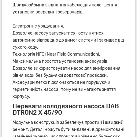
Швидкозйомна з'єднання кабелю для полегшення
установки всередині резервуарів.
Електронне урядування.
Дозволяє насосу запускатися і осту нятися
автономно відповідно до вимог системи і захищає від
сухого ходу.
Технологія NFC (Near Field Communication).
Максимальна простота установки аксесуарів.
Дозволяє використовувати насос для вимірювання
рівня води без будь-якої додаткової проводки.
Аксесуари легко підключаються не порушуючи
герметичність насоса і тому не вимагають зняття
корпусу.
Переваги колодязного насоса DAB
DTRON2 X 45/90
Модульна конструкція забезпечує простий і швидкий
ремонт. Деталі можуть бути видалені, відремонтовані
і замінені окремо, що спрощує вирішення будь-яких