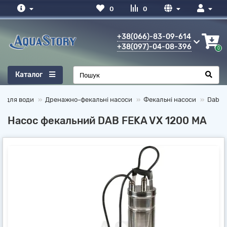
0
0
+38(066)-83-09-614
+38(097)-04-08-396
0
Каталог
и для води
Дренажно-фекальні насоси
Фекальні насоси
Dab
Насос фекальний DAB FEKA VX 1200 MA