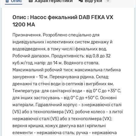
Опис
Характеристики
Відгуки
0
Опис : Насос фекальний DAB FEKA VX
1200 MA
Призначення. Розроблено спеціально для
індивідуальних і колективних систем дренажу й
водовідведення, в тому числі і фекальних вод.
Робочий діапазон. Продуктивність: від 0,8 до 32
куб.м/год, напір: до 14 м. Водяного стовпа.
Максимальний робочий тиск: максимальна глибина
занурення - 10 м. Перекачувана рідина. Склад:
дренажні та стічні води із септиків і вигрібних ям.
Температура: для санітарної води - від 0° С до +35° С,
для інших застосувань - від 0° С до +50° С. Основні
матеріали. Гідравлічний корпус - з нержавіючої сталі
(VS) або з технополімера (VX); робоче колесо - з литої
нержавіючої сталі (VS) або з технополімера (VX);
верхня кришка, кожух двигуна вал і кріпильні
елементи - нержавіюча сталь; ручка - нержавіюча