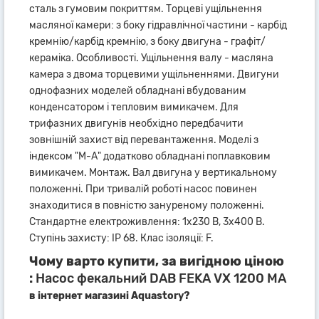
сталь з гумовим покриттям. Торцеві ущільнення
масляної камери: з боку гідравлічної частини - карбід
кремнію/карбід кремнію, з боку двигуна - графіт/
кераміка. Особливості. Ущільнення валу - масляна
камера з двома торцевими ущільненнями. Двигуни
однофазних моделей обладнані вбудованим
конденсатором і тепловим вимикачем. Для
трифазних двигунів необхідно передбачити
зовнішній захист від перевантаження. Моделі з
індексом "М-А" додатково обладнані поплавковим
вимикачем. Монтаж. Вал двигуна у вертикальному
положенні. При тривалій роботі насос повинен
знаходитися в повністю зануреному положенні.
Стандартне електроживлення: 1x230 В, 3x400 В.
Ступінь захисту: IP 68. Клас ізоляції: F.
Чому варто купити, за вигідною ціною
:
Насос фекальний DAB FEKA VX 1200 MA
в інтернет магазині Aquastory?