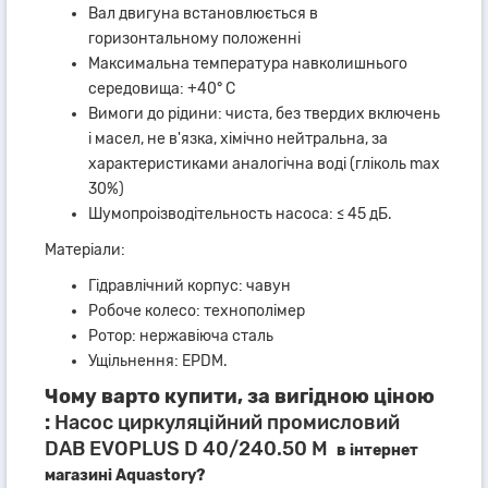
Вал двигуна встановлюється в
горизонтальному положенні
Максимальна температура навколишнього
середовища: +40° C
Вимоги до рідини: чиста, без твердих включень
і масел, не в'язка, хімічно нейтральна, за
характеристиками аналогічна воді (гліколь max
30%)
Шумопроізводітельность насоса: ≤ 45 дБ.
Матеріали:
Гідравлічний корпус: чавун
Робоче колесо: технополімер
Ротор: нержавіюча сталь
Ущільнення: EPDM.
Чому варто купити, за вигідною ціною
:
Насос циркуляційний промисловий
DAB EVOPLUS D 40/240.50 M
в інтернет
магазині Aquastory?