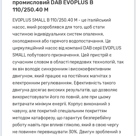
промисловий DAB EVOPLUS B
110/250.40 M
EVOPLUS SMALL B 110/250.40 M - це італійський
насос, який розроблявся для того, щоб стати
частиною індивідуальних систем опалення,
охолодження або гарячого водопостачання. Це
циркуляційний насос від компанії DAB серії EVOPLUS
SMALL побутового призначення. Цей пристрій є
сучасним словом в області передових технологій, так
як він володіє синхронним і високоефективним
двигуном, який працює на постійних магнітах з
електронним регулюванням. Ефективність такого
двигуна досягає високих результатів, що дозволяє
використовувати його по повній, але при цьому
витрачати мінімум енергії. Корпус виконаний з
чавуну, але покритий спеціальним покриттям
методом катафорезу, що гарантує безперебійну
роботу навіть при впливі гліколю, який в свою чергу
не повинен перевищувати 30%. Двигун зроблений з