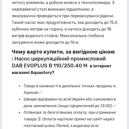
литого алюмінію, а робоче колесо з технополімера. З
нержавіючої сталі виконані підшипники, а
змазування проводиться при перекачуванні рідини.
Такий насос має продуктивність, яка доходить до 75.6
кубічних метрів на годину, а натиск доходить до 18
метрів водяного стовпа. Максимальна глибина
занурення може доходити до 16 м.
Чому варто купити, за вигідною ціною
:
Насос циркуляційний промисловий
DAB EVOPLUS B 110/250.40 M
в інтернет
магазині Aquastory?
Товар в наявності в декількох точках продажу в
Харкові ✅
Швидкі відправки по всій Україні або самовивіз в
день замовлення (якщо оформлений до 13:00) ✅
Готівкова та безготівкова оплата, при отриманні
товару $. Оплата карткою прямо на сайті через
платіжний шлюз Лікпей, з видачею всіх