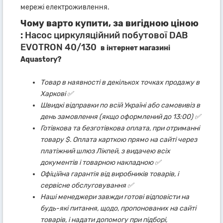
мережі електроживлення.
Чому варто купити, за вигідною ціною
:
Насос циркуляційний побутової DAB
EVOTRON 40/130
в інтернет магазині
Aquastory?
Товар в наявності в декількох точках продажу в
Харкові ✅
Швидкі відправки по всій Україні або самовивіз в
день замовлення (якщо оформлений до 13:00) ✅
Готівкова та безготівкова оплата, при отриманні
товару $. Оплата карткою прямо на сайті через
платіжний шлюз Лікпей, з видачею всіх
документів і товарною накладною ✅
Офіційна гарантія від виробників товарів, і
сервісне обслуговування ✅
Наші менеджери завжди готові відповісти на
будь-які питання, щодо, пропонованих на сайті
товарів, і надати допомогу при підборі,