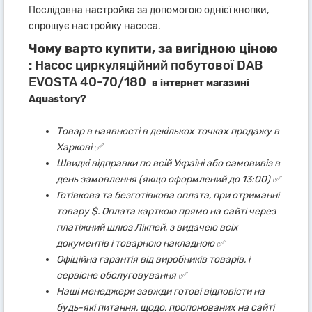
Послідовна настройка за допомогою однієї кнопки,
спрощує настройку насоса.
Чому варто купити, за вигідною ціною
:
Насос циркуляційний побутової DAB
EVOSTA 40-70/180
в інтернет магазині
Aquastory?
Товар в наявності в декількох точках продажу в
Харкові ✅
Швидкі відправки по всій Україні або самовивіз в
день замовлення (якщо оформлений до 13:00) ✅
Готівкова та безготівкова оплата, при отриманні
товару $. Оплата карткою прямо на сайті через
платіжний шлюз Лікпей, з видачею всіх
документів і товарною накладною ✅
Офіційна гарантія від виробників товарів, і
сервісне обслуговування ✅
Наші менеджери завжди готові відповісти на
будь-які питання, щодо, пропонованих на сайті