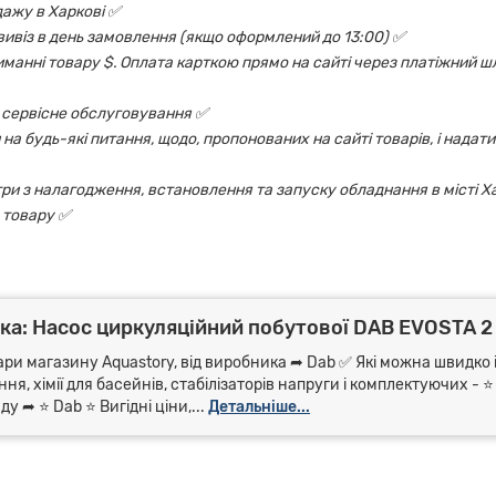
дажу в Харкові ✅
овивіз в день замовлення (якщо оформлений до 13:00) ✅
риманні товару $. Оплата карткою прямо на сайті через платіжний шл
 і сервісне обслуговування ✅
на будь-які питання, щодо, пропонованих на сайті товарів, і надати
ри з налагодження, встановлення та запуску обладнання в місті Х
 товару ✅
ка: Насос циркуляційний побутової DAB EVOSTA 2
ари магазину Aquastory, від виробника ➦ Dab ✅ Які можна швидко і
я, хімії для басейнів, стабілізаторів напруги і комплектуючих - 
 ➦ ⭐ Dab ⭐ Вигідні ціни,...
Детальніше...