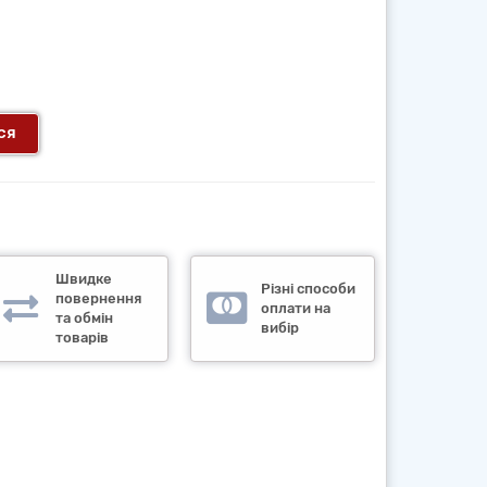
ся
Швидке
Різні способи
повернення
оплати на
та обмін
вибір
товарів