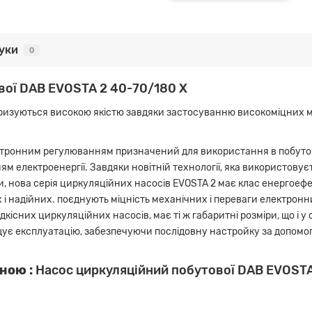
гуки
0
вої DAB EVOSTA 2 40-70/180 X
ризуються високою якістю завдяки застосуванню високоміцних ма
ктронним регулюванням призначений для використання в побуто
м електроенергії. Завдяки новітній технології, яка використову
 нова серія циркуляційних насосів EVOSTA 2 має клас енергоефекти
 і надійних. поєднують міцність механічних і переваги електрон
існих циркуляційних насосів, має ті ж габаритні розміри, що і у 
ощує експлуатацію, забезпечуючи послідовну настройку за допомог
ною :
Насос циркуляційний побутової DAB EVOSTA