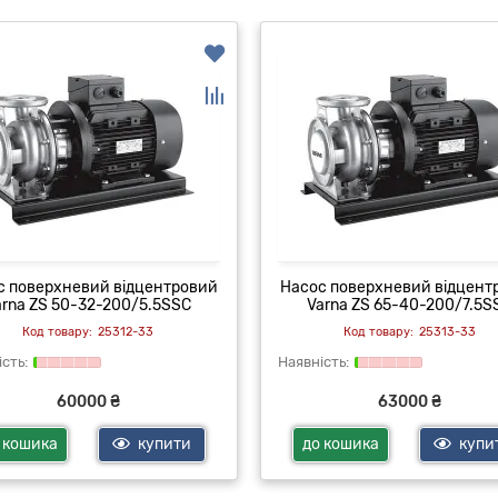
с поверхневий відцентровий
Насос поверхневий відцент
arna ZS 50-32-200/5.5SSC
Varna ZS 65-40-200/7.5S
25312-33
25313-33
60000 ₴
63000 ₴
 кошика
купити
до кошика
купи