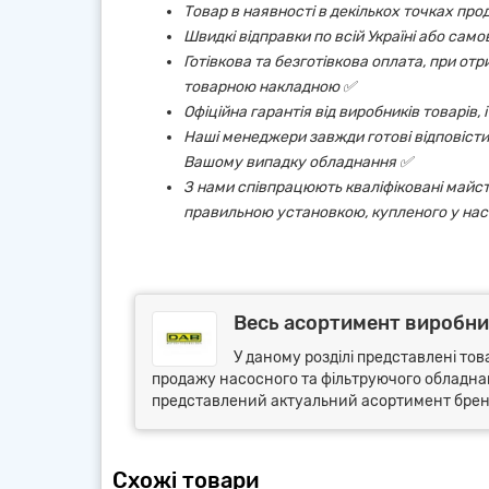
Товар в наявності в декількох точках про
Швидкі відправки по всій Україні або сам
Готівкова та безготівкова оплата, при от
товарною накладною ✅
Офіційна гарантія від виробників товарів,
Наші менеджери завжди готові відповісти 
Вашому випадку обладнання ✅
З нами співпрацюють кваліфіковані майст
правильною установкою, купленого у нас
Весь асортимент виробни
У даному розділі представлені тов
продажу насосного та фільтруючого обладнанн
представлений актуальний асортимент бренду
Схожі товари