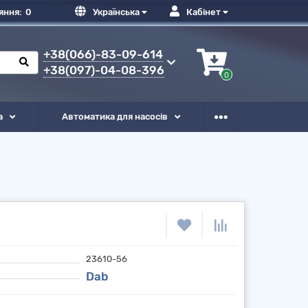
яння:
0
Українська
Кабінет
+38(066)-83-09-614
+38(097)-04-08-396
0
а
Автоматика для насосів
23610-56
Dab