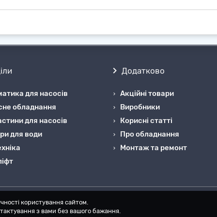
іли
Додатково
атика для насосів
Акційні товари
сне обладнання
Виробники
стини для насосів
Корисні статті
ри для води
Про обладнання
хніка
Монтаж та ремонт
ліфт
чності користування сайтом.
онтактування з вами без вашого бажання.