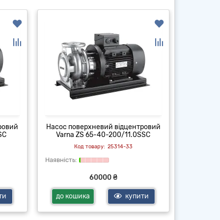
ровий
Насос поверхневий відцентровий
Насос по
SC
Varna ZS 65-40-200/11.0SSC
Varna
25314-33
60000 ₴
ти
до кошика
купити
до ко