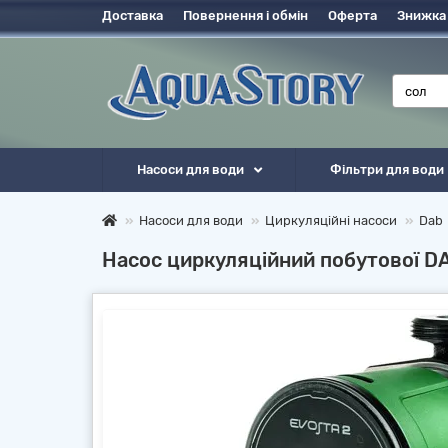
Доставка
Повернення і обмін
Оферта
Знижка
Насоси для води
Фільтри для води
Насоси для води
Циркуляційні насоси
Dab
Насос циркуляційний побутової D