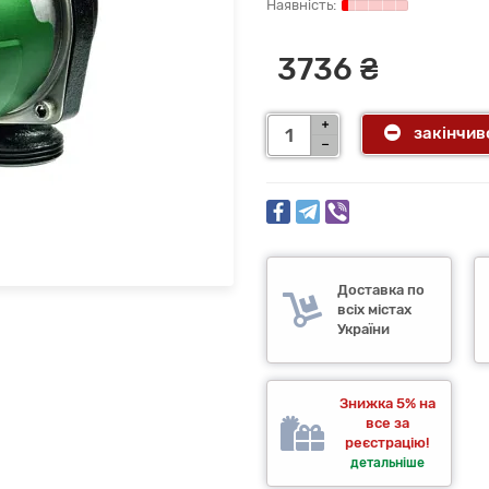
3736 ₴
закінчив
Доставка по
всіх містах
України
Знижка 5% на
все за
реєстрацію!
детальніше