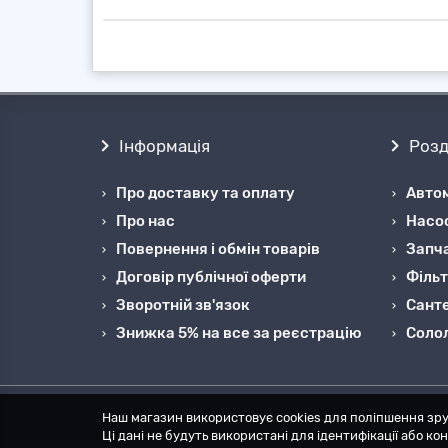
Інформація
Розд
Про доставку та оплату
Автом
Про нас
Насо
Повернення і обмін товарів
Запча
Договір публічної оферти
Фільт
Зворотній зв'язок
Санте
Знижка 5% на все за реєстрацію
Cоло
Наш магазин використовує cookies для поліпшення зру
Ці дані не будуть використані для ідентифікації або к