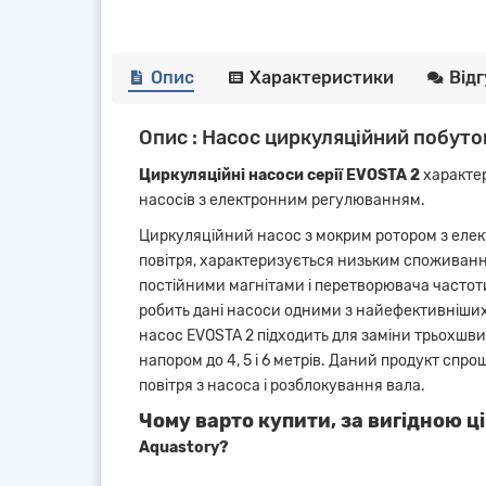
Опис
Характеристики
Від
Опис : Насос циркуляційний побуто
Циркуляційні насоси серії EVOSTA 2
характе
насосів з електронним регулюванням.
Циркуляційний насос з мокрим ротором з еле
повітря, характеризується низьким споживання
постійними магнітами і перетворювача частоти,
робить дані насоси одними з найефективніших
насос EVOSTA 2 підходить для заміни трьохшвидк
напором до 4, 5 і 6 метрів. Даний продукт спр
повітря з насоса і розблокування вала.
Чому варто купити, за вигідною ці
Aquastory?