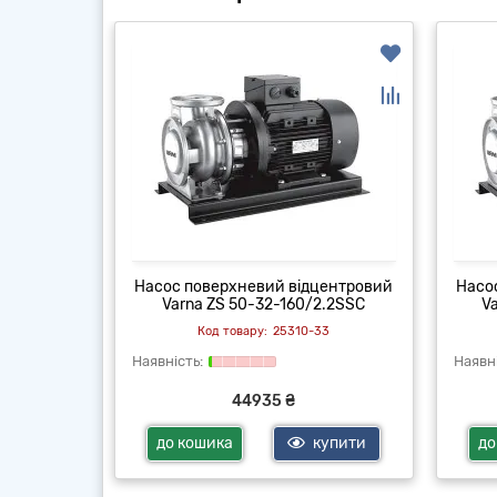
центровий
Насос поверхневий відцентровий
Насо
5.0SSC
Varna ZS 50-32-160/2.2SSC
V
33
25310-33
44935 ₴
купити
до кошика
купити
до