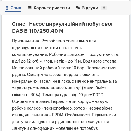
Опис
Характеристики
Відгуки
0
Опис : Насос циркуляційний побутової
DAB B 110/250.40 M
Призначення. Розроблено спеціально для
індивідуальних систем опалення та
кондиціонування. Робочий діапазон. Продуктивність:
від 1 до 12 куб.м./год, напір - до 11 м. Водяного стовпа.
Максимальний робочий тиск: 10 бар. Перекачується
рідина. Склад: чиста, без твердих включень і
мінеральних масел, не в'язка, хімічно нейтральна, за
характеристиками аналогічна воді (макс. Вміст
гліколю - 30%). Температура: від -10 до +110° С.
Основні матеріали. Гідравлічний корпус - чавун,
робоче колесо - технополімер, ротор - нержавіюча
сталь, ущільнення - EPDM. Особливості. Підшипники
двигуна змащуються рідиною, що перекачується.
Двигуни однофазних моделей не потребує