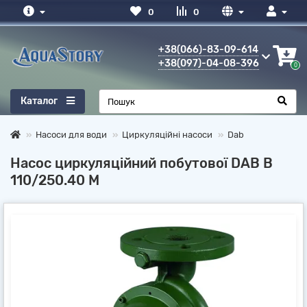
0
0
+38(066)-83-09-614
+38(097)-04-08-396
0
Каталог
Насоси для води
Циркуляційні насоси
Dab
Насос циркуляційний побутової DAB B
110/250.40 M