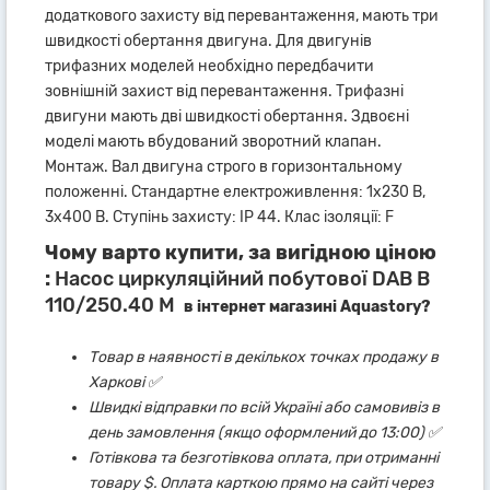
додаткового захисту від перевантаження, мають три
швидкості обертання двигуна. Для двигунів
трифазних моделей необхідно передбачити
зовнішній захист від перевантаження. Трифазні
двигуни мають дві швидкості обертання. Здвоєні
моделі мають вбудований зворотний клапан.
Монтаж. Вал двигуна строго в горизонтальному
положенні. Стандартне електроживлення: 1x230 В,
3x400 В. Ступінь захисту: IP 44. Клас ізоляції: F
Чому варто купити, за вигідною ціною
:
Насос циркуляційний побутової DAB B
110/250.40 M
в інтернет магазині Aquastory?
Товар в наявності в декількох точках продажу в
Харкові ✅
Швидкі відправки по всій Україні або самовивіз в
день замовлення (якщо оформлений до 13:00) ✅
Готівкова та безготівкова оплата, при отриманні
товару $. Оплата карткою прямо на сайті через