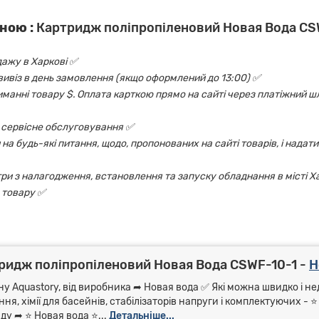
ною :
Картридж поліпропіленовий Новая Вода CS
дажу в Харкові ✅
овивіз в день замовлення (якщо оформлений до 13:00) ✅
риманні товару $. Оплата карткою прямо на сайті через платіжний шл
 і сервісне обслуговування ✅
на будь-які питання, щодо, пропонованих на сайті товарів, і надати
ри з налагодження, встановлення та запуску обладнання в місті Х
 товару ✅
ридж поліпропіленовий Новая Вода CSWF-10-1 -
Н
у Aquastory, від виробника ➦ Новая вода ✅ Які можна швидко і нед
я, хімії для басейнів, стабілізаторів напруги і комплектуючих - 
у ➦ ⭐ Новая вода ⭐...
Детальніше...