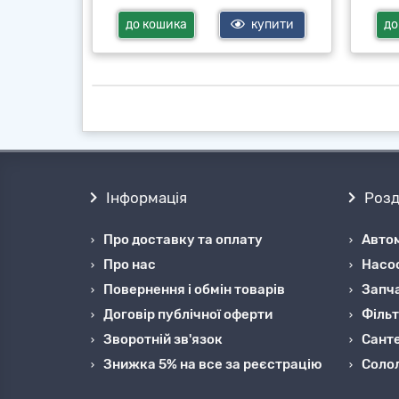
купити
до кошика
купити
до
Інформація
Розд
Про доставку та оплату
Автом
Про нас
Насо
Повернення і обмін товарів
Запча
Договір публічної оферти
Фільт
Зворотній зв'язок
Санте
Знижка 5% на все за реєстрацію
Cоло