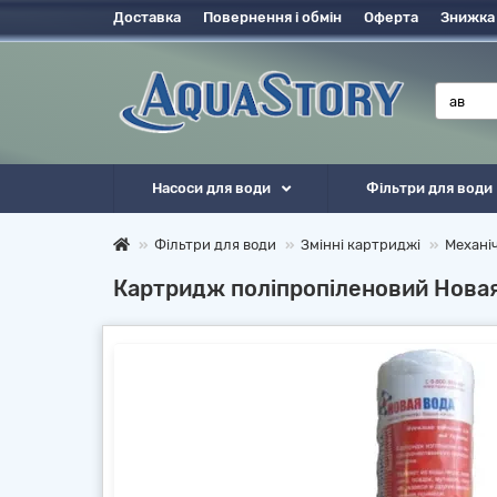
Доставка
Повернення і обмін
Оферта
Знижка
Насоси для води
Фільтри для води
Фільтри для води
Змінні картриджі
Механі
Картридж поліпропіленовий Нова