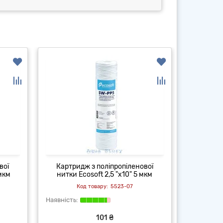
вої
Картридж з поліпропіленової
Картридж
 мкм
нитки Ecosoft 2,5 "x10" 5 мкм
5523-07
101 ₴