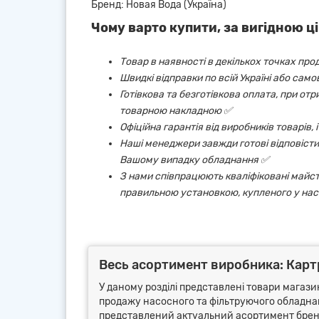
Бренд: Новая Вода (Україна)
Чому варто купити, за вигідною ці
Товар в наявності в декількох точках про
Швидкі відправки по всій Україні або сам
Готівкова та безготівкова оплата, при от
товарною накладною ✅
Офіційна гарантія від виробників товарів,
Наші менеджери завжди готові відповісти 
Вашому випадку обладнання ✅
З нами співпрацюють кваліфіковані майст
правильною установкою, купленого у нас
Весь асортимент виробника: Карт
У даному розділі представлені товари магазин
продажу насосного та фільтруючого обладнанн
представлений актуальний асортимент бренд