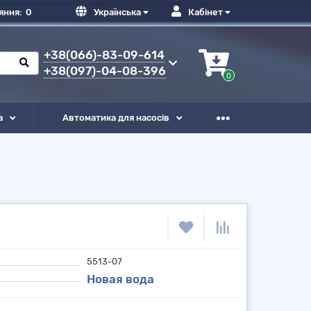
яння:
0
Українська
Кабінет
+38(066)-83-09-614
+38(097)-04-08-396
0
а
Автоматика для насосів
5513-07
Новая вода