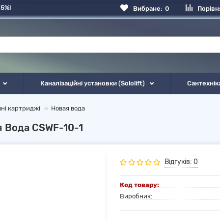
 5%!
Вибране:
0
Порівн
Каналізаційні установки (Sololift)
Сантехнік
чні картриджі
Новая вода
я Вода CSWF-10-1
Відгуків: 0
Код товару:
Виробник: