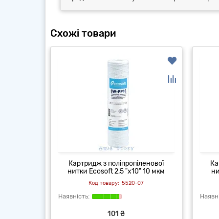
Схожі товари
P 10 SX-50
Картридж з поліпропіленової
Ка
нитки Ecosoft 2,5 "x10" 10 мкм
ни
7
5520-07
101 ₴