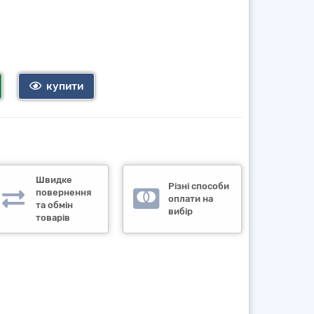
купити
Швидке
Різні способи
повернення
оплати на
та обмін
вибір
товарів