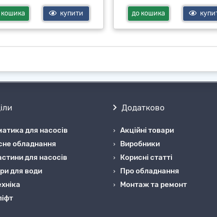
 кошика
купити
до кошика
купи
іли
Додатково
атика для насосів
Акційні товари
сне обладнання
Виробники
стини для насосів
Корисні статті
ри для води
Про обладнання
хніка
Монтаж та ремонт
ліфт