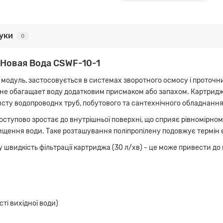
гуки
0
 Новая Вода CSWF-10-1
модуль, застосовується в системах зворотного осмосу і проточни
Чи не обагащает воду додатковим присмаком або запахом. Картридж
исту водопроводнх труб, побутового та сантехнічного обладнання
оступово зростає до внутрішньої поверхні, що сприяє рівномірном
ищення води. Таке розташування поліпропілену подовжує термін е
видкість фільтрації картриджа (30 л/хв) - це може привести до
ті вихідної води)