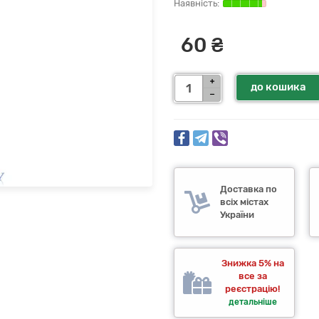
60 ₴
до кошика
Доставка по
всіх містах
України
Знижка 5% на
все за
реєстрацію!
детальніше