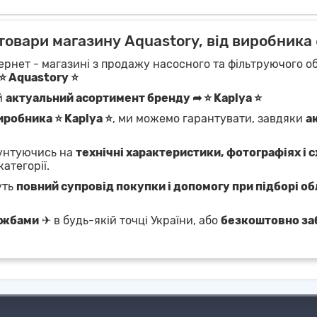
товари магазину Aquastory, від виробника
ернет - магазині з продажу насосного та фільтруючого об
⭐ Aquastory ⭐
й
актуальний асортимент бренду ➦ ⭐ Kaplya ⭐
иробника ⭐ Kaplya ⭐
, ми можемо гарантувати, завдяки
а
рунтуючись на
технічні характеристики, фотографіях і 
категорії.
уть
повний супровід покупки і допомогу при підборі о
ужбами
✈ в будь-якій точці України, або
безкоштовно за