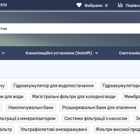
 5%!
Вибране:
0
Порівн
Каналізаційні установки (Sololift)
Сантехнік
ну
Гідроакумулятор для водопостачання
Гідроакумулятори
ри для води
Магістральні фільтри для холодної води
Мембра
Накопичувальні баки
Розширювальні баки для опалення
льтрації з мінералізатором
Системи фільтрації з насосом
З
фільтр
Ультрафіолетові знезаражувачі
Фільтри високої про