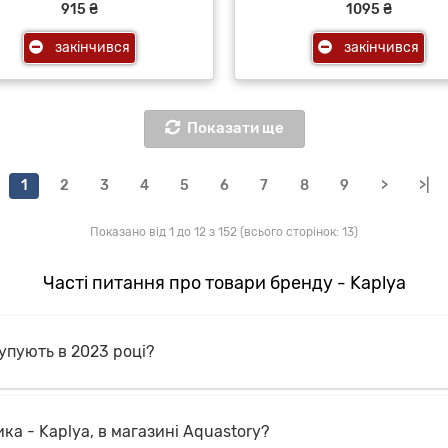
915 ₴
1095 ₴
закінчився
закінчився
Показати ще
1
2
3
4
5
6
7
8
9
>
>|
Показано від 1 до 12 з 152 (всього сторінок: 13)
Часті питання про товари бренду - Kaplya
купують в 2023 році?
а - Kaplya, в магазині Aquastory?