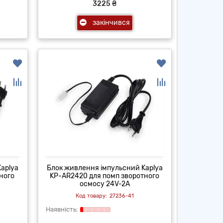
3225 ₴
закінчився
aplya
Блок живлення імпульсний Kaplya
ного
KP-AR2420 для помп зворотного
осмосу 24V-2A
27236-41