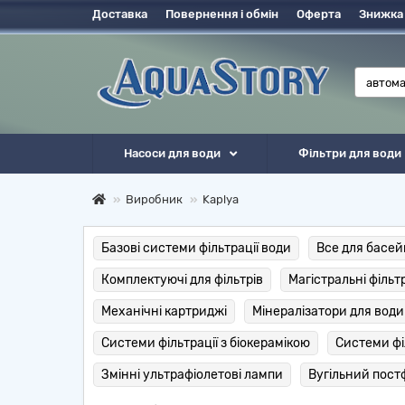
Доставка
Повернення і обмін
Оферта
Знижка
Насоси для води
Фільтри для води
Виробник
Kaplya
Базові системи фільтрації води
Все для басей
Комплектуючі для фільтрів
Магістральні фільт
Механічні картриджі
Мінералізатори для води
Системи фільтрації з біокерамікою
Системи фі
Змінні ультрафіолетові лампи
Вугільний пост