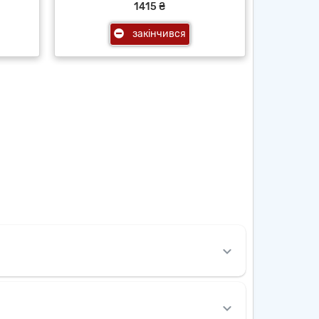
1415 ₴
закінчився