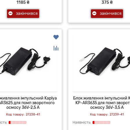
1185 ₴
375 ₴
закінчився
закінчився
 живлення імпульсний Kaplya
Блок живлення імпульсний K
AR3625 для помп зворотного
KP-AR3635 для помп зворот
осмосу 36V-2,5 A
осмосу 36V-3,5 A
27238-41
27239-41