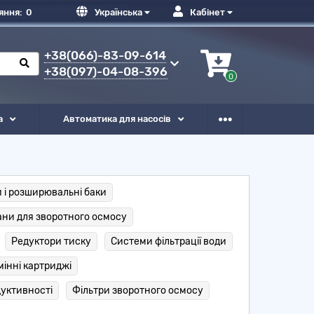
яння:
0
Українська
Кабінет
+38(066)-83-09-614
+38(097)-04-08-396
0
а
Автоматика для насосів
 і розширювальні баки
ни для зворотного осмосу
Редуктори тиску
Системи фільтрації води
мінні картриджі
дуктивності
Фільтри зворотного осмосу