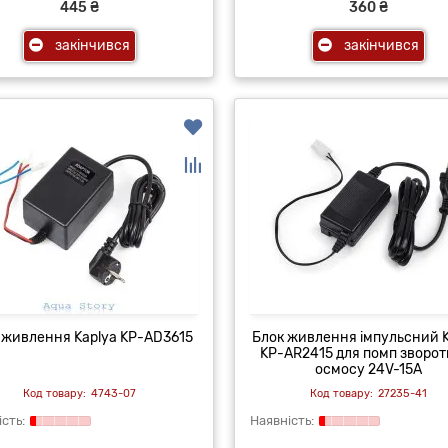
445 ₴
360 ₴
закінчився
закінчився
 живлення Kaplya KP-AD3615
Блок живлення імпульсний K
KP-AR2415 для помп зворот
осмосу 24V-15A
4743-07
27235-41