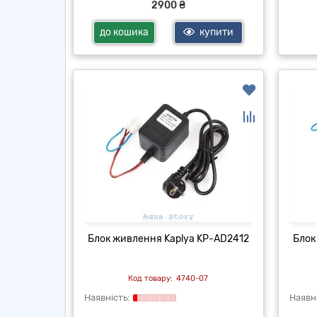
2900 ₴
до кошика
купити
Блок живлення Kaplya KP-AD2412
Блок
4740-07