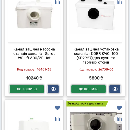
Каналізаційна насосна
Каналізаційна установка
станція сололіфт Sprut
сололіфт KOER KWC-100
WCLift 600/2F Hot
(KP2927) для кухні та
гарячих стоків
16481-35
26738-06
10240 ₴
5800 ₴
до кошика
до кошика
безкоштовна доставка