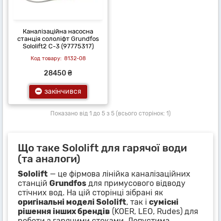
Каналізаційна насосна
станція сололіфт Grundfos
Sololift2 C-3 (97775317)
8132-08
28450 ₴
закінчився
Показано від 1 до 5 з 5 (всього сторінок: 1)
Що таке Sololift для гарячої води
(та аналоги)
Sololift
— це фірмова лінійка каналізаційних
станцій
Grundfos
для примусового відводу
стічних вод. На цій сторінці зібрані як
оригінальні моделі Sololift
, так і
сумісні
рішення інших брендів
(KOER, LEO, Rudes) для
роботи з гарячими стоками. Допустима