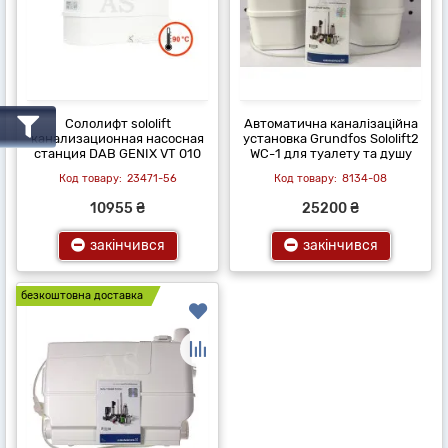
Сололифт sololift
Автоматична каналізаційна
канализационная насосная
установка Grundfos Sololift2
станция DAB GENIX VT 010
WC-1 для туалету та душу
23471-56
8134-08
10955 ₴
25200 ₴
закінчився
закінчився
безкоштовна доставка