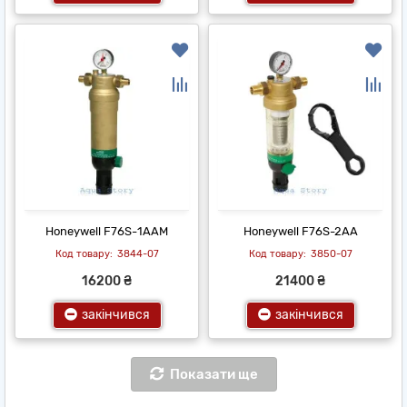
Honeywell F76S-1AAM
Honeywell F76S-2AA
3844-07
3850-07
16200 ₴
21400 ₴
закінчився
закінчився
Показати ще