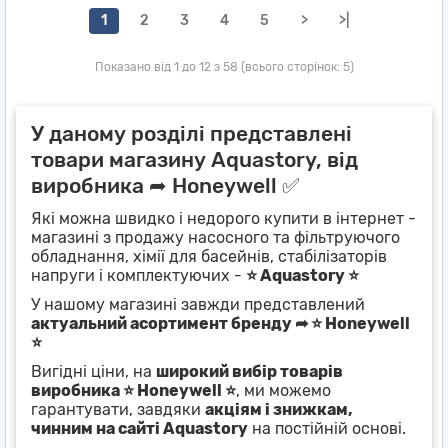
1
2
3
4
5
>
>|
Показано від 1 до 12 з 58 (всього сторінок: 5)
У даному розділі представлені
товари магазину Aquastory, від
виробника ➦ Honeywell ✅
Які можна швидко і недорого купити в інтернет -
магазині з продажу насосного та фільтруючого
обладнання, хімії для басейнів, стабілізаторів
напруги і комплектуючих -
⭐ Aquastory ⭐
У нашому магазині завжди представлений
актуальний асортимент бренду ➦ ⭐ Honeywell
⭐
Вигідні ціни, на
широкий вибір товарів
виробника ⭐ Honeywell ⭐
, ми можемо
гарантувати, завдяки
акціям і знижкам,
чинним на сайті Aquastory
на постійній основі.