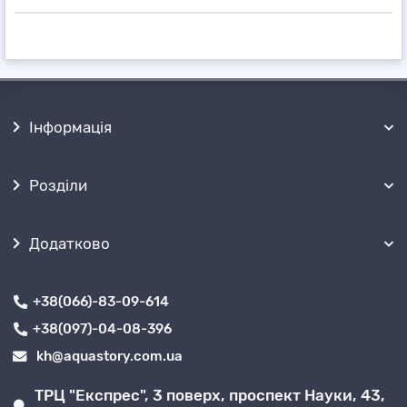
Наші менеджери, із задоволенням, нададуть
повний супровід покупки і допомогу при
підборі обладнання
, по телефону або будь-
яким іншим, зручним для Вас способом.
Отримати товари можна поштовими
службами
✈ в будь-якій точці України, або
безкоштовно забрати самовивозом
з
Інформація
декількох точок продажів в ➦ Харкові.
Розділи
Додатково
+38(066)-83-09-614
+38(097)-04-08-396
kh@aquastory.com.ua
ТРЦ "Експрес", 3 поверх, проспект Науки, 43,