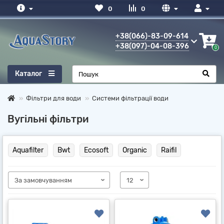
0
0
+38(066)-83-09-614
+38(097)-04-08-396
0
Каталог
Фільтри для води
Системи фільтрації води
Вугільні фільтри
Aquafilter
Bwt
Ecosoft
Organic
Raifil