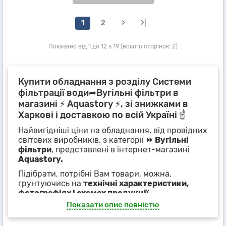
1
2
>
>|
Показано від 1 до 12 з 19 (всього сторінок: 2)
Купити обладнання з розділу Системи
фільтрації води➦Вугільні фільтри в
магазині ⚡ Aquastory ⚡, зі знижками в
Харкові і доставкою по всій Україні ☝
Найвигідніші ціни на обладнання, від провідних
світових виробників, з категорії
⏩ Вугільні
фільтри
, представлені в інтернет-магазині
Aquastory.
Підібрати, потрібні Вам товари, можна,
грунтуючись на
технічні характеристики,
фотографіях і схемах продукції
,
представлених в картках товарів або фільтрах,
Показати опис повністю
на сторінці категорії
⏩ Вугільні фільтри
.