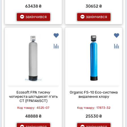
63438 ₴
30652 ₴
закінчився
закінчився
Ecosoft FPA тисячу
Organic FS-10 Eco-система
чотиреста шістьдесят п'ять
видалення хлору
CT (FPA1465CT)
4525-07
17873-32
48888 ₴
25530 ₴
закінчився
закінчився