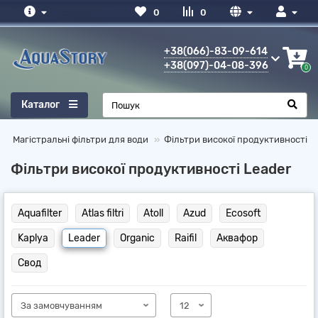
0
0
+38(066)-83-09-614
+38(097)-04-08-396
0
Каталог
Магістральні фільтри для води
Фільтри високої продуктивності
Фільтри високої продуктивності Leader
Aquafilter
Atlas filtri
Atoll
Azud
Ecosoft
Kaplya
Leader
Organic
Raifil
Аквафор
Свод