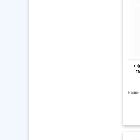
Фі
га