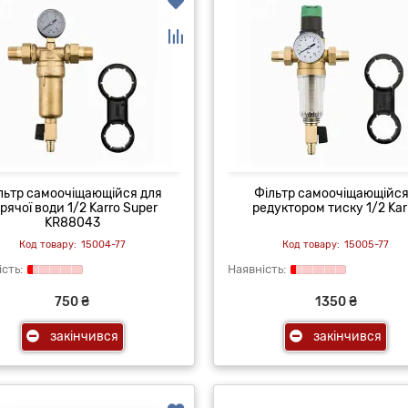
льтр самоочіщающійся для
Фільтр самоочіщающійся
рячої води 1/2 Karro Super
редуктором тиску 1/2 Kar
KR88043
15004-77
15005-77
750 ₴
1350 ₴
закінчився
закінчився