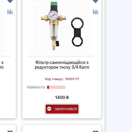
 з
Фільтр самоочіщающійся з
ro
редуктором тиску 3/4 Karro
15001-77
1400 ₴
закінчився