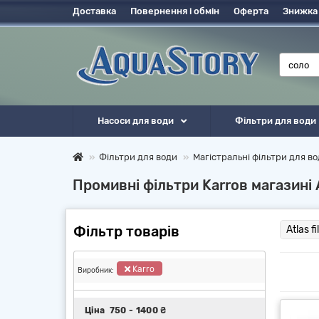
Доставка
Повернення і обмін
Оферта
Знижка
Насоси для води
Фільтри для води
Фільтри для води
Магістральні фільтри для в
Промивні фільтри Karroв магазині
Фільтр товарів
Atlas fil
Karro
Виробник:
Ціна
750
-
1400
₴