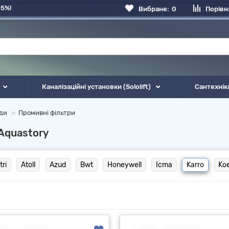
 5%!
Вибране:
0
Порівн
Каналізаційні установки (Sololift)
Сантехнік
оди
Промивні фільтри
 Aquastory
tri
Atoll
Azud
Bwt
Honeywell
Icma
Karro
Ko