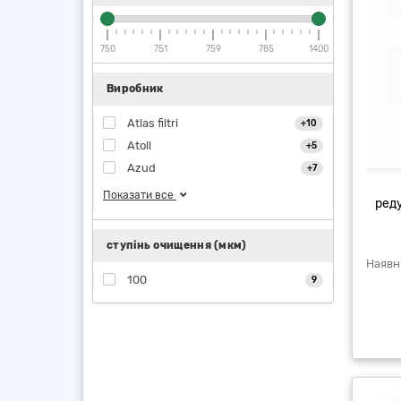
750
751
759
785
1400
Виробник
Atlas filtri
+10
Atoll
+5
Azud
+7
Показати все
ред
ступінь очищення (мкм)
100
9