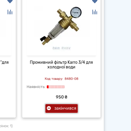
 "для
Промивний фільтр Karro 3/4 для
холодної води
8480-08
950 ₴
закінчився
інок: 1)