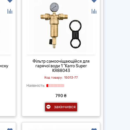
Фільтр самоочіщающійся для
иску
гарячої води 1 "Karro Super
KR88043
15013-77
790 ₴
закінчився