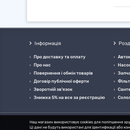
Інформація
Розд
Про доставку та оплату
Автом
Про нас
Насо
Повернення і обмін товарів
Запча
Договір публічної оферти
Фільт
Зворотній зв'язок
Санте
Знижка 5% на все за реєстрацію
Cоло
Наш магазин використовує cookies для поліпшення зру
Ці дані не будуть використані для ідентифікації або к