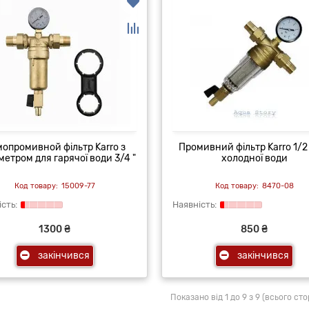
опромивной фільтр Karro з
Промивний фільтр Karro 1/2
етром для гарячої води 3/4 "
холодної води
15009-77
8470-08
1300 ₴
850 ₴
закінчився
закінчився
Показано від 1 до 9 з 9 (всього стор