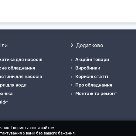
іли
Додатково
атика для насосів
Акційні товари
сне обладнання
Виробники
стини для насосів
Корисні статті
ри для води
Про обладнання
хніка
Монтаж та ремонт
ліфт
чності користування сайтом.
онтактування з вами без вашого бажання.