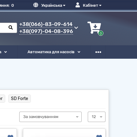
яння:
0
Українська
Кабінет
+38(066)-83-09-614
+38(097)-04-08-396
0
а
Автоматика для насосів
er
SD Forte