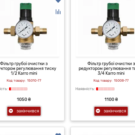
Фільтр грубої очистки з
Фільтр грубої очистки з
уктором регулювання тиску
редуктором регулювання т
1/2 Karro mini
3/4 Karro mini
15010-77
15008-77
1050 ₴
1100 ₴
закінчився
закінчився