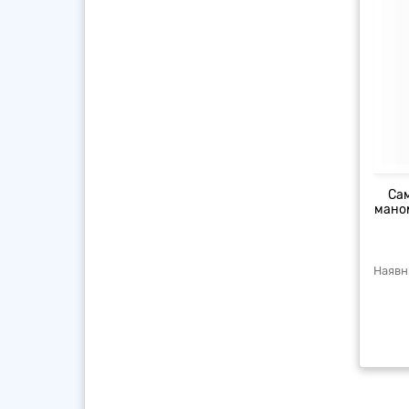
Сам
маном