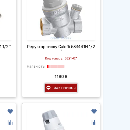
 1/2 "
Редуктор тиску Caleffi 533441H 1/2
"
5221-07
1180 ₴
закінчився