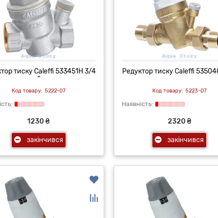
тор тиску Caleffi 533451H 3/4
Редуктор тиску Caleffi 535040
"
5222-07
5223-07
1230 ₴
2320 ₴
закінчився
закінчився