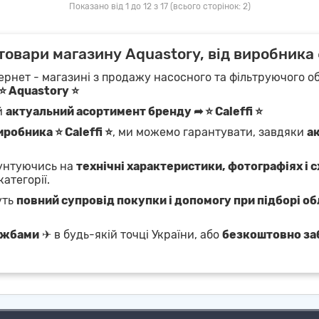
Показано від 1 до 12 з 17 (всього сторінок: 2)
товари магазину Aquastory, від виробника 
ернет - магазині з продажу насосного та фільтруючого об
⭐ Aquastory ⭐
й
актуальний асортимент бренду ➦ ⭐ Caleffi ⭐
робника ⭐ Caleffi ⭐
, ми можемо гарантувати, завдяки
ак
рунтуючись на
технічні характеристики, фотографіях і 
категорії.
уть
повний супровід покупки і допомогу при підборі о
ужбами
✈ в будь-якій точці України, або
безкоштовно за