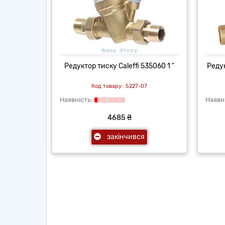
Редуктор тиску Caleffi 535060 1 "
Редук
5227-07
4685 ₴
закінчився