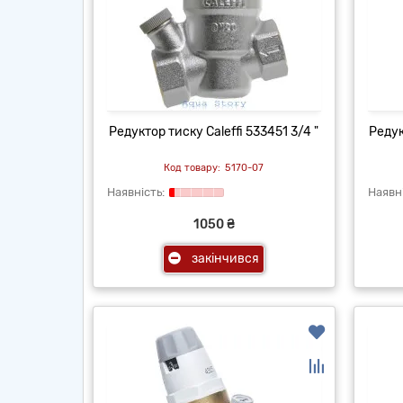
Редуктор тиску Caleffi 533451 3/4 "
Редук
5170-07
1050 ₴
закінчився