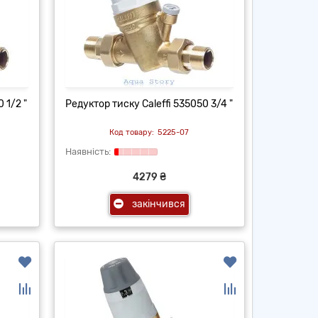
 1/2 "
Редуктор тиску Caleffi 535050 3/4 "
5225-07
4279 ₴
закінчився