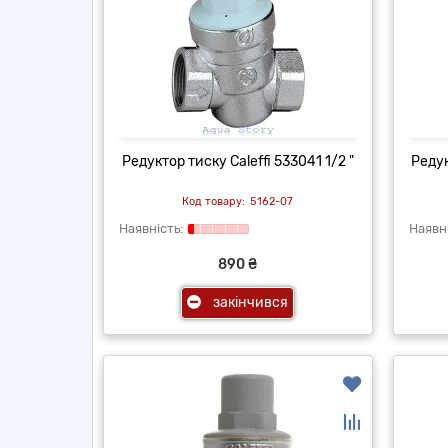
Редуктор тиску Caleffi 533041 1/2 "
Редук
5162-07
890 ₴
закінчився