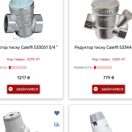
тор тиску Caleffi 533051 3/4 "
Редуктор тиску Caleffi 533441
5219-07
5220-07
1217 ₴
779 ₴
закінчився
закінчився