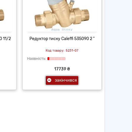
0 11/2
Редуктор тиску Caleffi 535090 2 "
5231-07
17739 ₴
закінчився