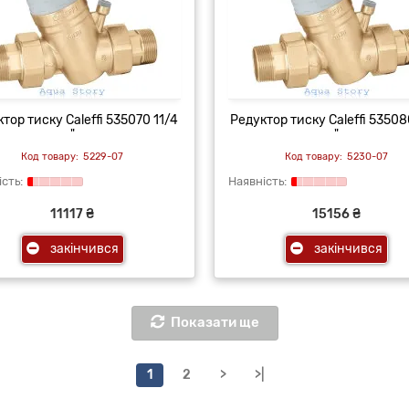
тор тиску Caleffi 535070 11/4
Редуктор тиску Caleffi 53508
"
"
5229-07
5230-07
11117 ₴
15156 ₴
закінчився
закінчився
Показати ще
1
2
>
>|