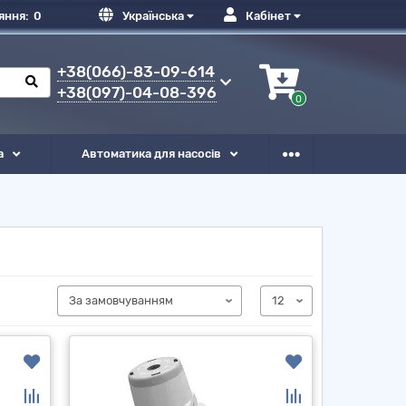
яння:
0
Українська
Кабінет
+38(066)-83-09-614
+38(097)-04-08-396
0
а
Автоматика для насосів