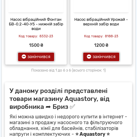
Насос вібраційний Фонтан
Насос вібраційний Урожай -
БВ-0.2-40-У5 - нижній забір
верхній забір води
води
8332-23
8188-23
1500 ₴
1200 ₴
закінчився
закінчився
Показано від 1 до 6 з 6 (всього сторінок: 1)
У даному розділі представлені
товари магазину Aquastory, від
виробника ➦ Бриз ✅
Які можна швидко і недорого купити в інтернет -
магазині з продажу насосного та фільтруючого
обладнання, хімії для басейнів, стабілізаторів
напруги і комплектуючих -
⭐ Aquastory ⭐