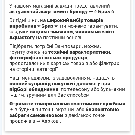
У нашому магазині завжди представлений
актуальний асортимент бренду ➦ ⭐ Бриз ⭐
Вигідні ціни, на
широкий вибір товарів
виробника ⭐ Бриз ⭐
, ми можемо гарантувати,
завдяки
акціям і знижкам, чинним на сайті
Aquastory
на постійній основі.
Підібрати, потрібні Вам товари, можна,
грунтуючись на
технічні характеристики,
фотографіях і схемах продукції
,
представлених в картках товарів або фільтрах,
на сторінці категорії.
Наші менеджери, із задоволенням, нададуть
повний супровід покупки і допомогу при
підборі обладнання
, по телефону або будь-яким
іншим, зручним для Вас способом.
Отримати товари можна поштовими службами
✈ в будь-якій точці України, або
безкоштовно
забрати самовивозом
з декількох точок
продажів в ➦ Харкові.