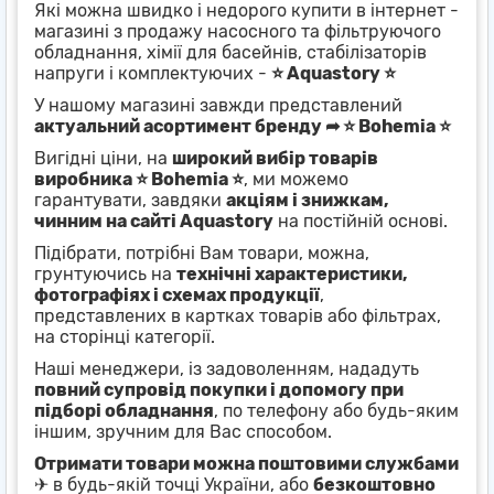
Які можна швидко і недорого купити в інтернет -
магазині з продажу насосного та фільтруючого
обладнання, хімії для басейнів, стабілізаторів
напруги і комплектуючих -
⭐ Aquastory ⭐
У нашому магазині завжди представлений
актуальний асортимент бренду ➦ ⭐ Bohemia ⭐
Вигідні ціни, на
широкий вибір товарів
виробника ⭐ Bohemia ⭐
, ми можемо
гарантувати, завдяки
акціям і знижкам,
чинним на сайті Aquastory
на постійній основі.
Підібрати, потрібні Вам товари, можна,
грунтуючись на
технічні характеристики,
фотографіях і схемах продукції
,
представлених в картках товарів або фільтрах,
на сторінці категорії.
Наші менеджери, із задоволенням, нададуть
повний супровід покупки і допомогу при
підборі обладнання
, по телефону або будь-яким
іншим, зручним для Вас способом.
Отримати товари можна поштовими службами
✈ в будь-якій точці України, або
безкоштовно