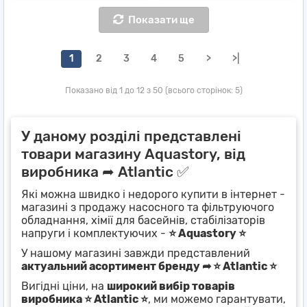
Показати ще
1
2
3
4
5
>
>|
Показано від 1 до 12 з 50 (всього сторінок: 5)
У даному розділі представлені
товари магазину Aquastory, від
виробника ➦ Atlantic ✅
Які можна швидко і недорого купити в інтернет -
магазині з продажу насосного та фільтруючого
обладнання, хімії для басейнів, стабілізаторів
напруги і комплектуючих -
⭐ Aquastory ⭐
У нашому магазині завжди представлений
актуальний асортимент бренду ➦ ⭐ Atlantic ⭐
Вигідні ціни, на
широкий вибір товарів
виробника ⭐ Atlantic ⭐
, ми можемо гарантувати,