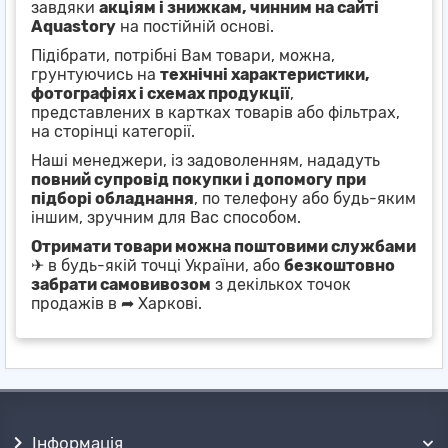
завдяки
акціям і знижкам, чинним на сайті
Aquastory
на постійній основі.
Підібрати, потрібні Вам товари, можна,
грунтуючись на
технічні характеристики,
фотографіях і схемах продукції
,
представлених в картках товарів або фільтрах,
на сторінці категорії.
Наші менеджери, із задоволенням, нададуть
повний супровід покупки і допомогу при
підборі обладнання
, по телефону або будь-яким
іншим, зручним для Вас способом.
Отримати товари можна поштовими службами
✈ в будь-якій точці України, або
безкоштовно
забрати самовивозом
з декількох точок
продажів в ➦ Харкові.
Інформація