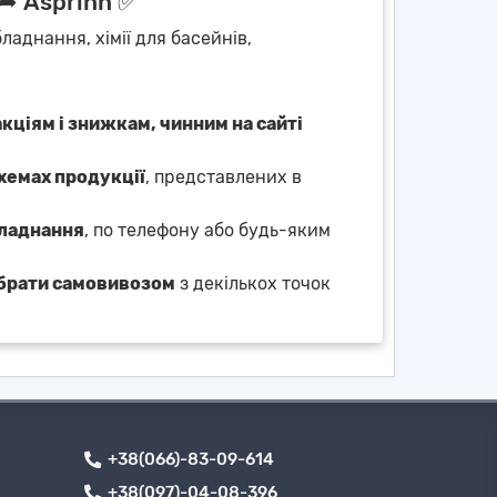
 ➦ Asprinn ✅
ладнання, хімії для басейнів,
акціям і знижкам, чинним на сайті
схемах продукції
, представлених в
бладнання
, по телефону або будь-яким
брати самовивозом
з декількох точок
+38(066)-83-09-614
+38(097)-04-08-396