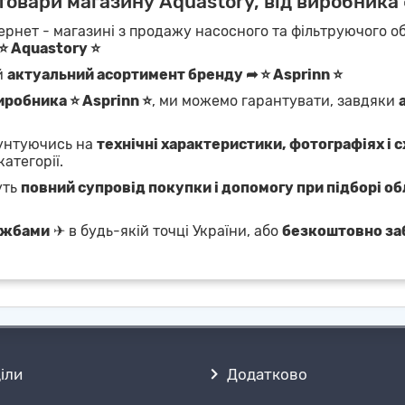
товари магазину Aquastory, від виробника
ернет - магазині з продажу насосного та фільтруючого об
⭐ Aquastory ⭐
й
актуальний асортимент бренду ➦ ⭐ Asprinn ⭐
иробника ⭐ Asprinn ⭐
, ми можемо гарантувати, завдяки
рунтуючись на
технічні характеристики, фотографіях і 
категорії.
уть
повний супровід покупки і допомогу при підборі о
ужбами
✈ в будь-якій точці України, або
безкоштовно за
іли
Додатково