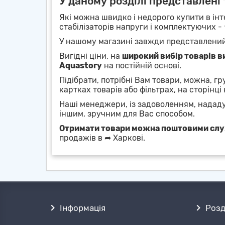
У даному розділі представлені 
Які можна швидко і недорого купити в інт
стабілізаторів напруги і комплектуючих -
У нашому магазині завжди представлени
Вигідні ціни, на
широкий вибір товарів в
Aquastory
на постійній основі.
Підібрати, потрібні Вам товари, можна, г
картках товарів або фільтрах, на сторінці 
Наші менеджери, із задоволенням, надад
іншим, зручним для Вас способом.
Отримати товари можна поштовими сл
продажів в ➦ Харкові.
Інформація
Розд