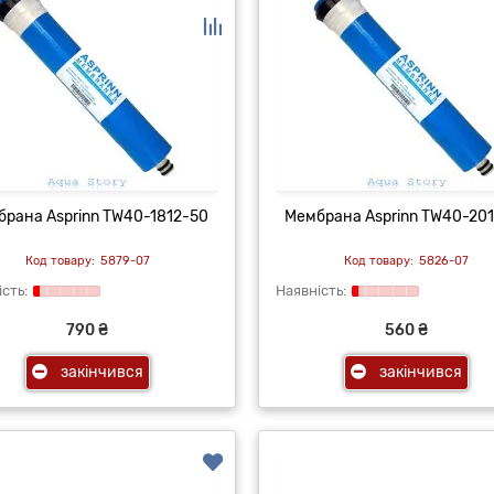
рана Asprinn TW40-1812-50
Мембрана Asprinn TW40-20
5879-07
5826-07
790 ₴
560 ₴
закінчився
закінчився