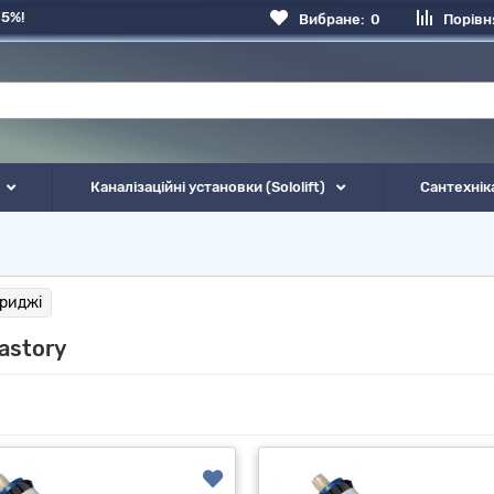
 5%!
Вибране:
0
Порівн
Каналізаційні установки (Sololift)
Сантехнік
триджі
astory