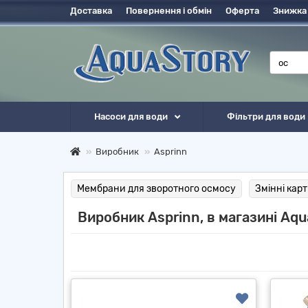
Доставка
Повернення і обмін
Оферта
Знижка
Насоси для води
Фільтри для води
Виробник
Asprinn
Мембрани для зворотного осмосу
Змінні кар
Виробник Asprinn, в магазині Aqu