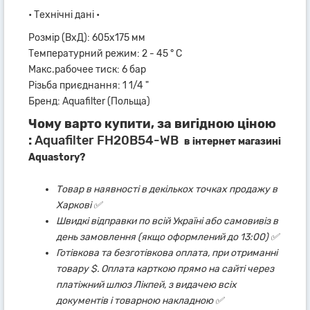
• Технічні дані •
Розмір (ВхД): 605х175 мм
Температурний режим: 2 - 45 ° C
Макс.рабочее тиск: 6 бар
Різьба приєднання: 1 1/4 "
Бренд: Aquafilter (Польща)
Чому варто купити, за вигідною ціною
:
Aquafilter FH20B54-WB
в інтернет магазині
Aquastory?
Товар в наявності в декількох точках продажу в
Харкові ✅
Швидкі відправки по всій Україні або самовивіз в
день замовлення (якщо оформлений до 13:00) ✅
Готівкова та безготівкова оплата, при отриманні
товару $. Оплата карткою прямо на сайті через
платіжний шлюз Лікпей, з видачею всіх
документів і товарною накладною ✅