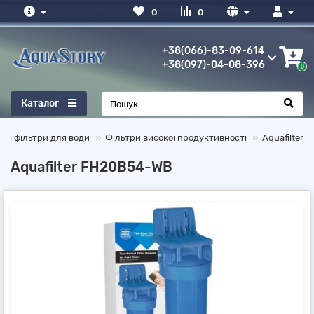
0
0
+38(066)-83-09-614
+38(097)-04-08-396
0
Каталог
ьні фільтри для води
Фільтри високої продуктивності
Aquafilter
Aquafilter FH20B54-WB