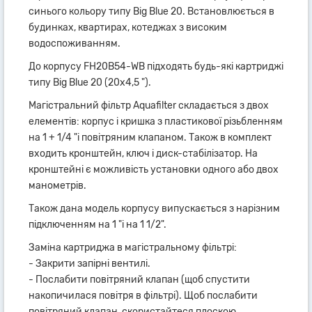
синього кольору типу Big Blue 20. Встановлюється в
будинках, квартирах, котеджах з високим
водоспоживанням.
До корпусу FH20B54-WB підходять будь-які картриджі
типу Big Blue 20 (20х4,5 ").
Магістральний фільтр Aquafilter складається з двох
елементів: корпус і кришка з пластикової різьбленням
на 1 + 1/4 "і повітряним клапаном. Також в комплект
входить кронштейн, ключ і диск-стабілізатор. На
кронштейні є можливість установки одного або двох
манометрів.
Також дана модель корпусу випускається з нарізним
підключенням на 1 "і на 1 1/2".
Заміна картриджа в магістральному фільтрі:
- Закрити запірні вентилі.
- Послабити повітряний клапан (щоб спустити
накопичилася повітря в фільтрі). Щоб послабити
повітряний клапан, скористайтеся плоскою