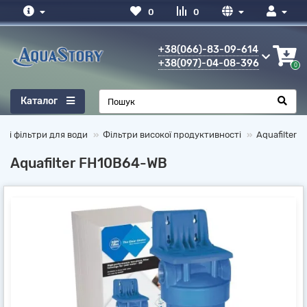
0
0
+38(066)-83-09-614
+38(097)-04-08-396
0
Каталог
ьні фільтри для води
Фільтри високої продуктивності
Aquafilter
Aquafilter FH10B64-WB