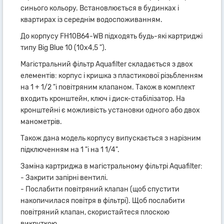
синього кольору. Встановлюється в будинках і
квартирах із середнім водоспоживанням.
До корпусу FH10B64-WB підходять будь-які картриджі
типу Big Blue 10 (10х4,5 ").
Магістральний фільтр Aquafilter складається з двох
елементів: корпус і кришка з пластикової різьбленням
на 1 + 1/2 "і повітряним клапаном. Також в комплект
входить кронштейн, ключ і диск-стабілізатор. На
кронштейні є можливість установки одного або двох
манометрів.
Також дана модель корпусу випускається з нарізним
підключенням на 1 "і на 1 1/4".
Заміна картриджа в магістральному фільтрі Aquafilter:
- Закрити запірні вентилі.
- Послабити повітряний клапан (щоб спустити
накопичилася повітря в фільтрі). Щоб послабити
повітряний клапан, скористайтеся плоскою
викруткою.