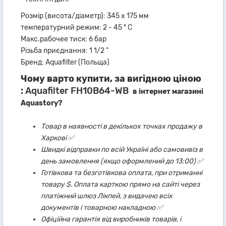
Розмір (висота/діаметр): 345 х 175 мм
температурний режим: 2 - 45 ° C
Макс.рабочее тиск: 6 бар
Різьба приєднання: 1 1/2 "
Бренд: Aquafilter (Польща)
Чому варто купити, за вигідною ціною
:
Aquafilter FH10B64-WB
в інтернет магазині
Aquastory?
Товар в наявності в декількох точках продажу в
Харкові ✅
Швидкі відправки по всій Україні або самовивіз в
день замовлення (якщо оформлений до 13:00) ✅
Готівкова та безготівкова оплата, при отриманні
товару $. Оплата карткою прямо на сайті через
платіжний шлюз Лікпей, з видачею всіх
документів і товарною накладною ✅
Офіційна гарантія від виробників товарів, і