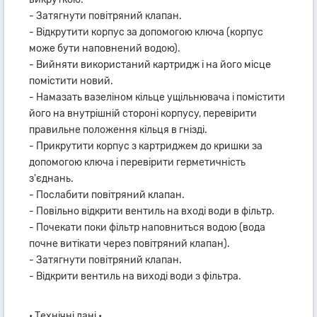
- Затягнути повітряний клапан.
- Відкрутити корпус за допомогою ключа (корпус
може бути наповнений водою).
- Вийняти використаний картридж і на його місце
помістити новий.
- Намазать вазеліном кільце ущільнювача і помістити
його на внутрішній стороні корпусу, перевірити
правильне положення кільця в гнізді.
- Прикрутити корпус з картриджем до кришки за
допомогою ключа і перевірити герметичність
з'єднань.
- Послабити повітряний клапан.
- Повільно відкрити вентиль на вході води в фільтр.
- Почекати поки фільтр наповниться водою (вода
почне витікати через повітряний клапан).
- Затягнути повітряний клапан.
- Відкрити вентиль на виході води з фільтра.
• Технічні дані •