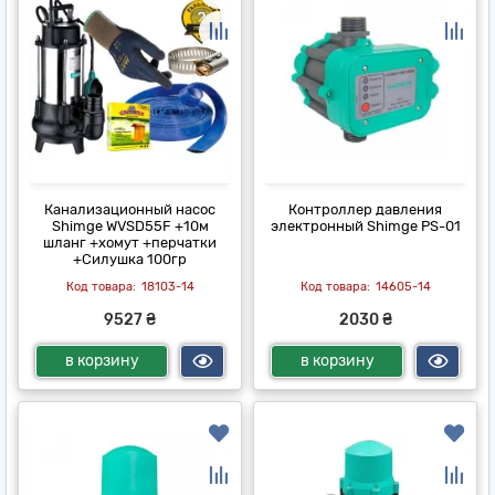
Канализационный насос
Контроллер давления
Shimge WVSD55F +10м
электронный Shimge PS-01
шланг +хомут +перчатки
+Силушка 100гр
18103-14
14605-14
9527 ₴
2030 ₴
в корзину
в корзину