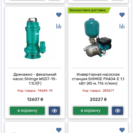
безкоштовна доставка
Дренажно - фекальный
Инверторная насосная
насос Shimge WQD7-15-
станция SHIMGE PX404-E 1,1
1.1L1(F)
кВт (45 м, 116 л/мин)
14684-14
280671
12607 ₴
20227 ₴
в корзину
в корзину