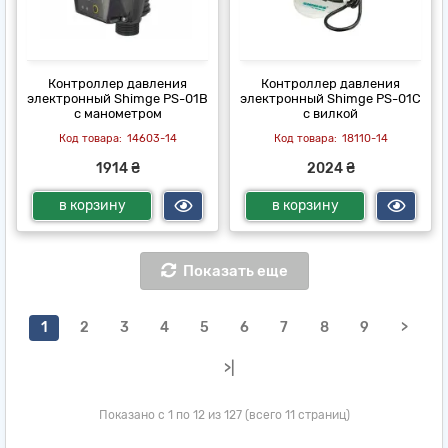
Контроллер давления
Контроллер давления
электронный Shimge PS-01B
электронный Shimge PS-01C
с манометром
с вилкой
14603-14
18110-14
1914 ₴
2024 ₴
в корзину
в корзину
Показать еще
1
2
3
4
5
6
7
8
9
>
>|
Показано с 1 по 12 из 127 (всего 11 страниц)