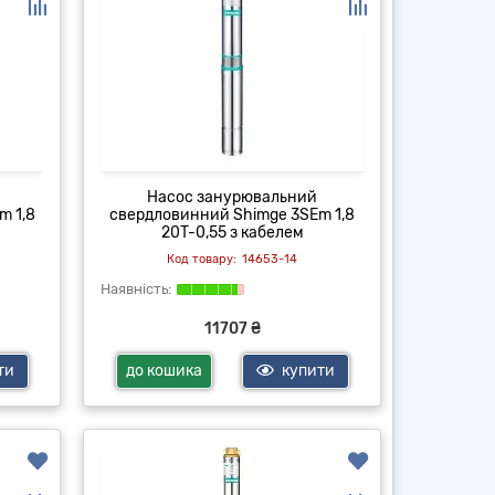
Насос занурювальний
m 1,8
свердловинний Shimge 3SEm 1,8
20T-0,55 з кабелем
14653-14
11707 ₴
ти
до кошика
купити