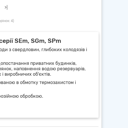
>|
рінок: 4)
серії SEm, SGm, SPm
оди з свердловин, глибоких колодязів і
допостачання приватних будинків,
ілянок, наповнення водою резервуарів,
і виробничих об'єктів.
ваною в обмотку термозахистом і
орозійною обробкою.