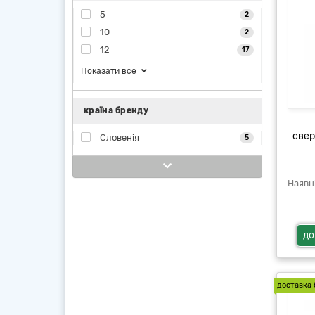
5
2
10
2
12
17
Показати все
країна бренду
свер
Словенія
5
до
доставка 