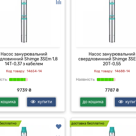
Насос занурювальний
Насос занурювальний
дловинний Shimge 3SEm 1,8
свердловинний Shimge 3SE
14T-0,37 з кабелем
20T-0,55
14654-14
14688-14
9739 ₴
7787 ₴
 кошика
купити
до кошика
купи
бесплатно
доставка бесплатно