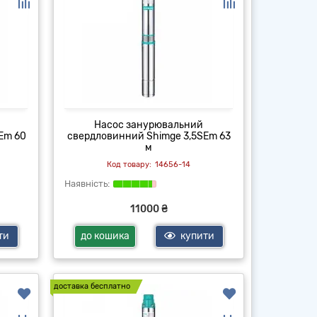
Насос занурювальний
Em 60
свердловинний Shimge 3,5SEm 63
м
14656-14
11000 ₴
ти
до кошика
купити
доставка бесплатно