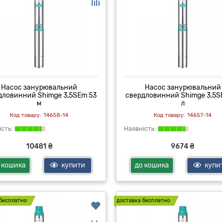
Насос занурювальний
Насос занурювальний
дловинний Shimge 3,5SEm 53
свердловинний Shimge 3,5S
м
л
14658-14
14657-14
10481 ₴
9674 ₴
 кошика
купити
до кошика
купи
бесплатно
доставка бесплатно