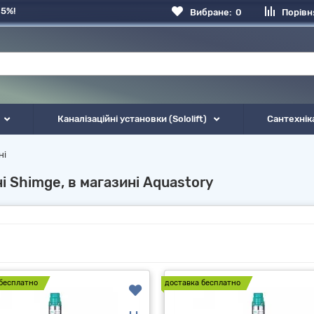
 5%!
Вибране:
0
Порівн
Каналізаційні установки (Sololift)
Сантехнік
ні
 Shimge, в магазині Aquastory
бесплатно
доставка бесплатно