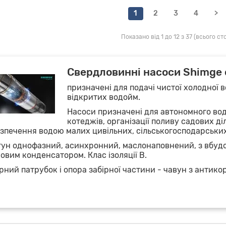
1
2
3
4
>
Показано від 1 до 12 з 37 (всього сто
Свердловинні насоси Shimge 
призначені для подачі чистої холодної в
відкритих водойм.
Насоси призначені для автономного во
котеджів, організації поливу садових д
зпечення водою малих цивільних, сільськогосподарських 
ун однофазний, асинхронний, маслонаповнений, з вбудо
овим конденсатором. Клас ізоляції В.
рний патрубок і опора забірної частини - чавун з антик