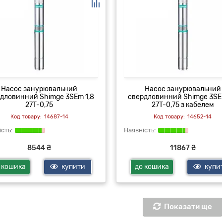
Насос занурювальний
Насос занурювальний
дловинний Shimge 3SEm 1,8
свердловинний Shimge 3SE
27T-0,75
27T-0,75 з кабелем
14687-14
14652-14
8544 ₴
11867 ₴
 кошика
купити
до кошика
купи
Показати ще