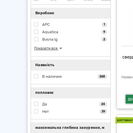
Виробник
APC
1
Aquatica
9
Bosna lg
2
Показати все
свер
Наявність
В наличии
268
поплавок
до
Да
24
Нет
39
доставка 
максимальна глибина занурення, м