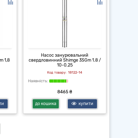
Насос занурювальний
m 1,8
свердловинний Shimge 3SGm 1.8 /
10-0.25
18122-14
8465 ₴
ти
до кошика
купити