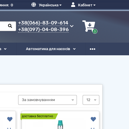
яння:
0
Українська
Кабінет
+38(066)-83-09-614
+38(097)-04-08-396
0
а
Автоматика для насосів
доставка бесплатно