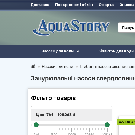
Доставка
Повернення і обмін
Оферта
Знижка
Насоси для води
Фільтри для води
Насоси для води
Глибинні насоси свердловин
Занурювальні насоси свердловинні
Фільтр товарів
Ціна
764
-
108263
₴
доставка 
764
1590
10099
39350
108263