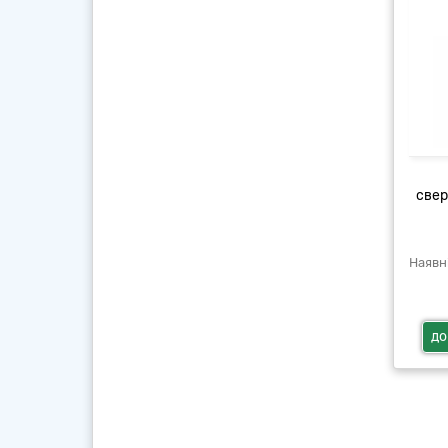
свер
до