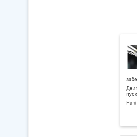
забе
Двиг
пуск
Напі