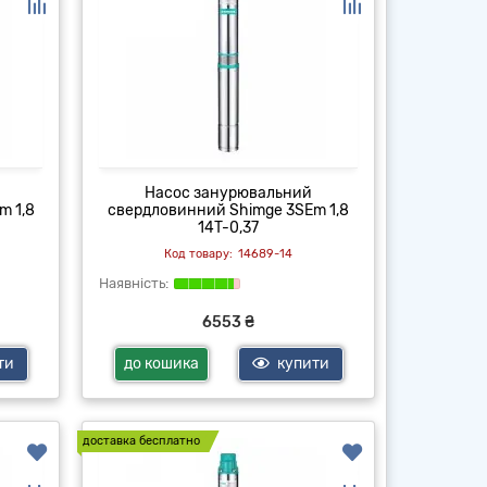
Насос занурювальний
m 1,8
свердловинний Shimge 3SEm 1,8
14T-0,37
14689-14
6553 ₴
ти
до кошика
купити
доставка бесплатно