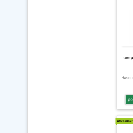
свер
до
доставка 