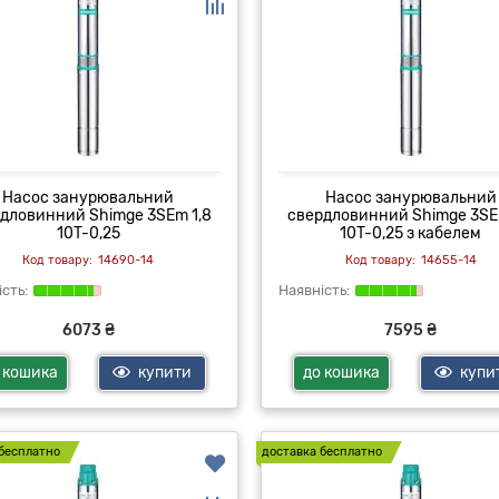
Насос занурювальний
Насос занурювальний
дловинний Shimge 3SEm 1,8
свердловинний Shimge 3SE
10T-0,25
10T-0,25 з кабелем
14690-14
14655-14
6073 ₴
7595 ₴
 кошика
купити
до кошика
купи
бесплатно
доставка бесплатно