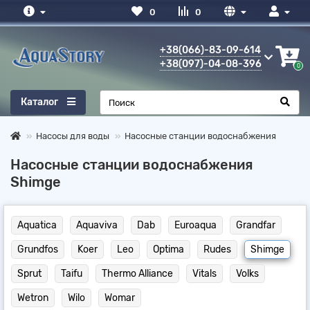
0
0
+38(066)-83-09-614
+38(097)-04-08-396
0
Каталог
Насосы для воды
Насосные станции водоснабжения
Насосные станции водоснабжения
Shimge
Aquatica
Aquaviva
Dab
Euroaqua
Grandfar
Grundfos
Koer
Leo
Optima
Rudes
Shimge
Sprut
Taifu
Thermo Alliance
Vitals
Volks
Wetron
Wilo
Womar