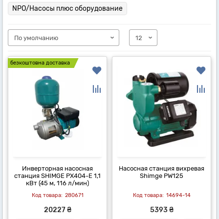
NPO/Насосы плюс оборудование
безкоштовна доставка
Инверторная насосная
Насосная станция вихревая
станция SHIMGE PX404-E 1,1
Shimge PW125
кВт (45 м, 116 л/мин)
280671
14694-14
20227 ₴
5393 ₴