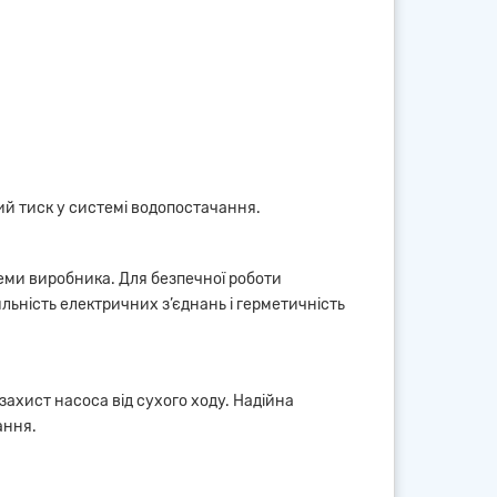
ий тиск у системі водопостачання.
хеми виробника. Для безпечної роботи
ьність електричних з’єднань і герметичність
ахист насоса від сухого ходу. Надійна
ання.