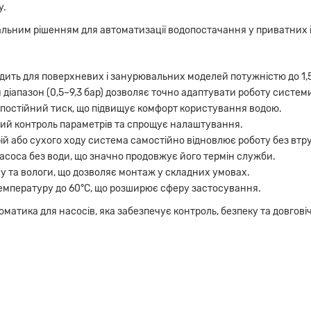
у.
альним рішенням для автоматизації водопостачання у приватних 
дить для поверхневих і занурювальних моделей потужністю до 1,5
діапазон (0,5–9,3 бар) дозволяє точно адаптувати роботу системи
постійний тиск, що підвищує комфорт користування водою.
ий контроль параметрів та спрощує налаштування.
рій або сухого ходу система самостійно відновлює роботу без вт
насоса без води, що значно продовжує його термін служби.
у та вологи, що дозволяє монтаж у складних умовах.
емпературу до 60°C, що розширює сферу застосування.
матика для насосів, яка забезпечує контроль, безпеку та довгові