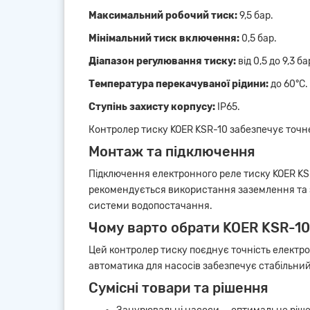
Максимальний робочий тиск:
9,5 бар.
Мінімальний тиск включення:
0,5 бар.
Діапазон регулювання тиску:
від 0,5 до 9,3 ба
Температура перекачуваної рідини:
до 60°C.
Ступінь захисту корпусу:
IP65.
Контролер тиску KOER KSR-10 забезпечує точн
Монтаж та підключення
Підключення електронного реле тиску KOER KSR
рекомендується використання заземлення та з
системи водопостачання.
Чому варто обрати KOER KSR-10
Цей контролер тиску поєднує точність електр
автоматика для насосів забезпечує стабільни
Сумісні товари та рішення