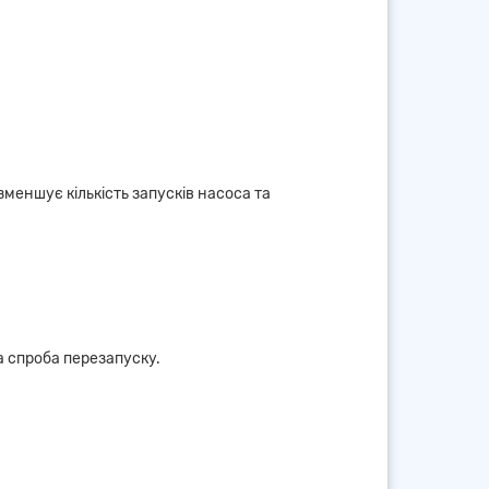
меншує кількість запусків насоса та
а спроба перезапуску.