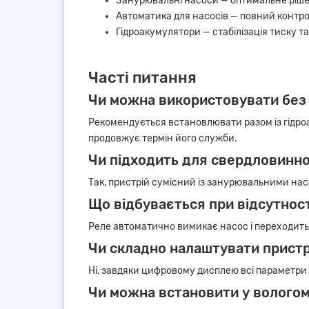
Занурювальні насоси
— оптимальне рішен
Автоматика для насосів
— повний контро
Гідроакумулятори
— стабілізація тиску 
Часті питання
Чи можна використовувати без
Рекомендується встановлювати разом із гідроа
продовжує термін його служби.
Чи підходить для свердловинно
Так, пристрій сумісний із занурювальними на
Що відбувається при відсутнос
Реле автоматично вимикає насос і переходить
Чи складно налаштувати пристр
Ні, завдяки цифровому дисплею всі параметри 
Чи можна встановити у вологом