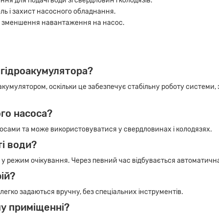
ня для подачі води зі свердловин і колодязів.
ль і захист насосного обладнання.
та зменшення навантаження на насос.
 гідроакумулятора?
кумулятором, оскільки це забезпечує стабільну роботу системи, з
го насоса?
сосами та може використовуватися у свердловинах і колодязях.
ті води?
 у режим очікування. Через певний час відбувається автоматичн
ій?
легко задаються вручну, без спеціальних інструментів.
у приміщенні?