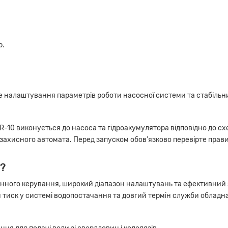
р.
е налаштування параметрів роботи насосної системи та стабільн
-10 виконується до насоса та гідроакумулятора відповідно до с
ахисного автомата. Перед запуском обов’язково перевірте правил
?
онного керування, широкий діапазон налаштувань та ефективний з
й тиск у системі водопостачання та довгий термін служби обладн