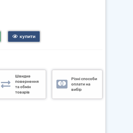
купити
Швидке
Різні способи
повернення
оплати на
та обмін
вибір
товарів