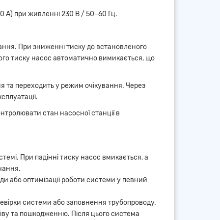
А) при живленні 230 В / 50–60 Гц.
ання. При зниженні тиску до встановленого
ого тиску насос автоматично вимикається, що
ня та переходить у режим очікування. Через
сплуатації.
нтролювати стан насосної станції в
темі. При падінні тиску насос вмикається, а
чання.
ди або оптимізації роботи системи у певний
ревірки системи або заповнення трубопроводу.
ріву та пошкодженню. Після цього система