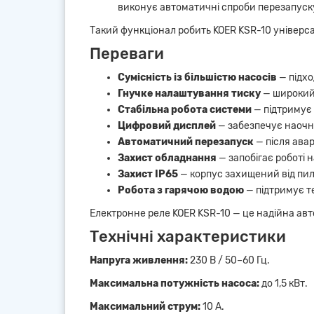
виконує автоматичні спроби перезапуск
Такий функціонал робить KOER KSR-10 універс
Переваги
Сумісність із більшістю насосів
— підхо
Гнучке налаштування тиску
— широкий 
Стабільна робота системи
— підтримує 
Цифровий дисплей
— забезпечує наочн
Автоматичний перезапуск
— після ава
Захист обладнання
— запобігає роботі 
Захист IP65
— корпус захищений від пил
Робота з гарячою водою
— підтримує т
Електронне реле KOER KSR-10 — це надійна авто
Технічні характеристики
Напруга живлення:
230 В / 50–60 Гц.
Максимальна потужність насоса:
до 1,5 кВт.
Максимальний струм:
10 А.