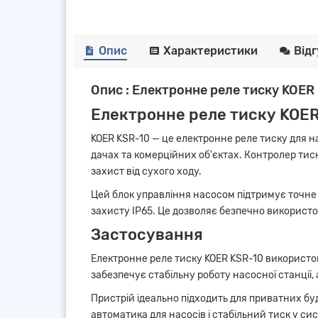
Опис
Характеристики
Від
Опис : Електронне реле тиску KOER 
Електронне реле тиску KOER
KOER KSR-10 — це електронне реле тиску для 
дачах та комерційних об'єктах. Контролер тис
захист від сухого ходу.
Цей блок управління насосом підтримує точне 
захисту IP65. Це дозволяє безпечно використо
Застосування
Електронне реле тиску KOER KSR-10 використо
забезпечує стабільну роботу насосної станції,
Пристрій ідеально підходить для приватних буд
автоматика для насосів і стабільний тиск у сис