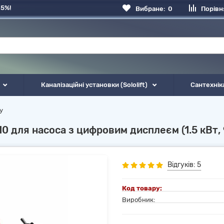
 5%!
Вибране:
0
Порівн
Каналізаційні установки (Sololift)
Сантехнік
у
 для насоса з цифровим дисплеєм (1.5 кВт, 9
Відгуків: 5
Код товару:
Виробник: