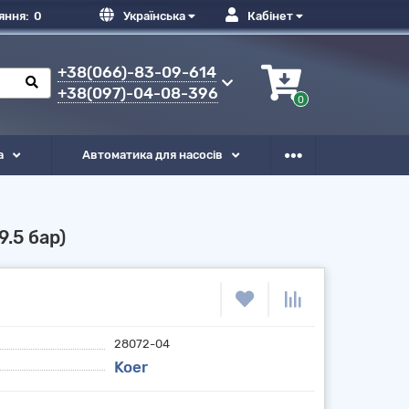
яння:
0
Українська
Кабінет
+38(066)-83-09-614
+38(097)-04-08-396
0
а
Автоматика для насосів
.5 бар)
28072-04
Koer