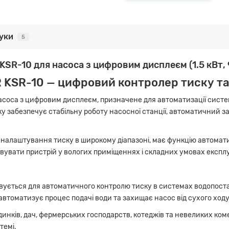
гуки
5
KSR-10 для насоса з цифровим дисплеєм (1.5 кВт, 
 KSR-10 — цифровий контролер тиску та
насоса з цифровим дисплеєм, призначене для автоматизації сист
ку забезпечує стабільну роботу насосної станції, автоматичний з
налаштування тиску в широкому діапазоні, має функцію автоматич
вувати пристрій у вологих приміщеннях і складних умовах експлу
вується для автоматичного контролю тиску в системах водопост
 автоматизує процес подачі води та захищає насос від сухого ходу
инків, дач, фермерських господарств, котеджів та невеликих коме
темі.