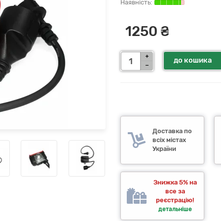
1250 ₴
до кошика
Доставка по
всіх містах
України
Знижка 5% на
все за
реєстрацію!
детальніше