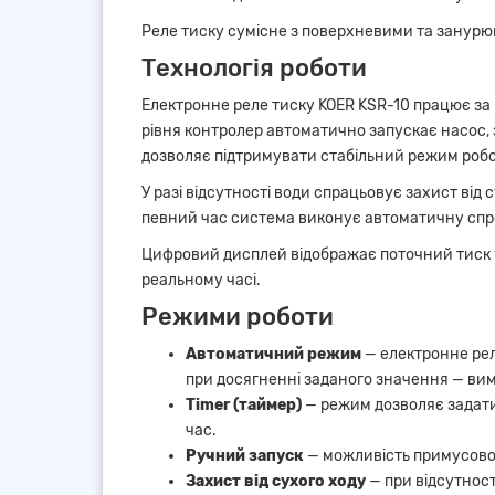
Реле тиску сумісне з поверхневими та занурюв
Технологія роботи
Електронне реле тиску KOER KSR-10 працює за
рівня контролер автоматично запускає насос,
дозволяє підтримувати стабільний режим роб
У разі відсутності води спрацьовує захист ві
певний час система виконує автоматичну спроб
Цифровий дисплей відображає поточний тиск у
реальному часі.
Режими роботи
Автоматичний режим
— електронне рел
при досягненні заданого значення — вим
Timer (таймер)
— режим дозволяє задати 
час.
Ручний запуск
— можливість примусово 
Захист від сухого ходу
— при відсутност