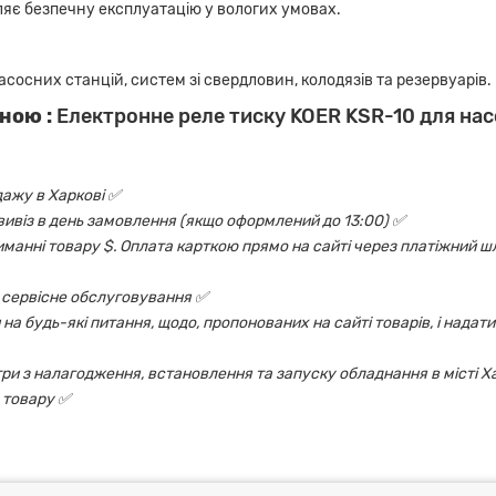
оляє безпечну експлуатацію у вологих умовах.
сосних станцій, систем зі свердловин, колодязів та резервуарів.
ною :
Електронне реле тиску KOER KSR-10 для нас
дажу в Харкові ✅
овивіз в день замовлення (якщо оформлений до 13:00) ✅
риманні товару $. Оплата карткою прямо на сайті через платіжний шл
 і сервісне обслуговування ✅
на будь-які питання, щодо, пропонованих на сайті товарів, і надати
ри з налагодження, встановлення та запуску обладнання в місті Х
 товару ✅