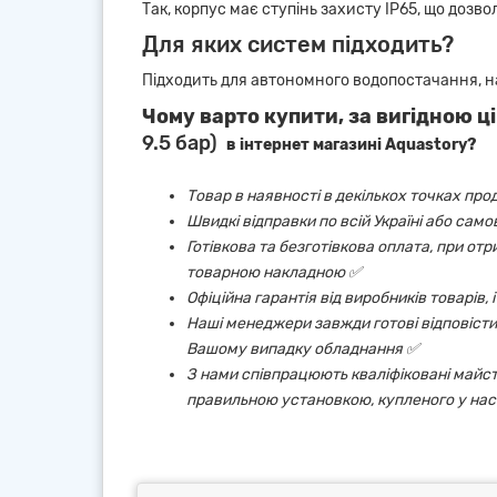
Так, корпус має ступінь захисту IP65, що дозв
Для яких систем підходить?
Підходить для автономного водопостачання, на
Чому варто купити, за вигідною ці
9.5 бар)
в інтернет магазині Aquastory?
Товар в наявності в декількох точках про
Швидкі відправки по всій Україні або сам
Готівкова та безготівкова оплата, при от
товарною накладною ✅
Офіційна гарантія від виробників товарів,
Наші менеджери завжди готові відповісти 
Вашому випадку обладнання ✅
З нами співпрацюють кваліфіковані майст
правильною установкою, купленого у нас