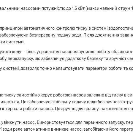
альними насосами потужністю до 1,5 кВт (максимальний струм 10 
 принципом автоматичного контролю тиску в системі водопостач
 забезпечуючи безперервну подачу води. Після досягнення задан
оти системи.
д сухого ходу — блок управління насосом зупиняє роботу обладнан
у перезапуску, що забезпечує додаткову безпеку та зручність ек
 системі, дозволяє точно налаштовувати параметри роботи та ко
е тиску самостійно керує роботою насоса залежно від тиску в сис
икається. Це забезпечує стабільну подачу води без ручного втру
інтервали роботи насоса. Це зручно для поливу, накопичення во
увімкнути насос. Використовується для первинного запуску, пе
і води реле автоматично вимикає насос, запобігаючи його перег