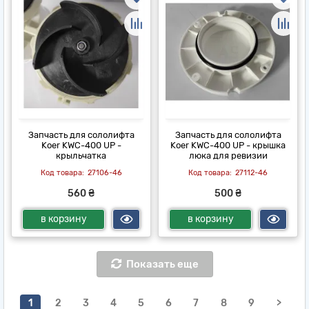
Запчасть для сололифта
Запчасть для сололифта
Koer KWC-400 UP -
Koer KWC-400 UP - крышка
крыльчатка
люка для ревизии
27106-46
27112-46
560 ₴
500 ₴
в корзину
в корзину
Показать еще
1
2
3
4
5
6
7
8
9
>