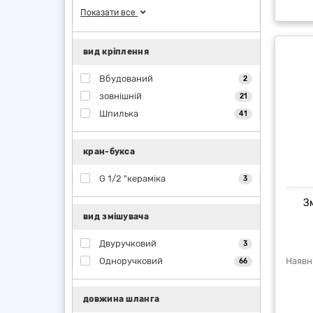
Показати все
вид кріплення
Вбудований
2
зовнішній
21
Шпилька
41
кран-букса
G 1/2 "кераміка
3
З
вид змішувача
Двуручковий
3
Одноручковий
66
довжина шланга