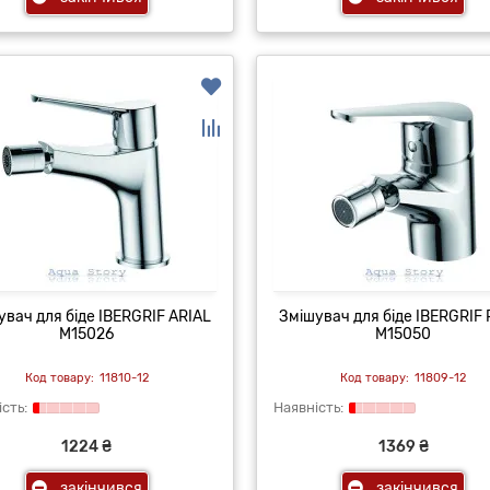
увач для біде IBERGRIF ARIAL
Змішувач для біде IBERGRIF
M15026
M15050
11810-12
11809-12
1224 ₴
1369 ₴
закінчився
закінчився