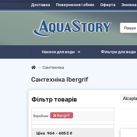
Доставка
Повернення і обмін
Оферта
Знижка
Насоси для води
Фільтри для води
Сантехніка
Сантехніка Ibergrif
Фільтр товарів
Alcapla
Ibergrif
Виробник:
Ціна
964
-
6053
₴