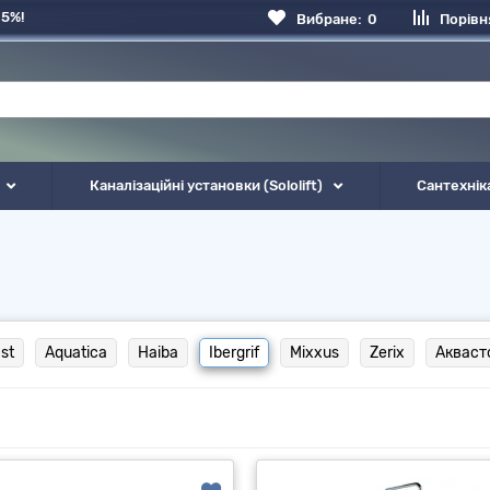
 5%!
Вибране:
0
Порівн
Каналізаційні установки (Sololift)
Сантехнік
st
Aquatica
Haiba
Ibergrif
Mixxus
Zerix
Акваст