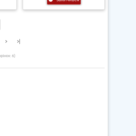
>
>|
рінок: 6)