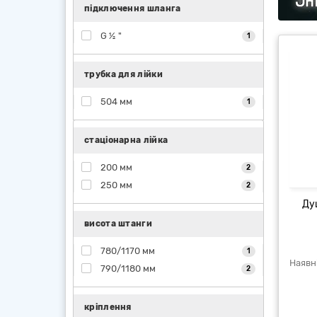
підключення шланга
G ½ "
1
трубка для лійки
504 мм
1
стаціонарна лійка
200 мм
2
250 мм
2
Ду
висота штанги
780/1170 мм
1
790/1180 мм
2
кріплення