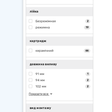
лійка
Безрежімная
2
режимна
19
картридж
керамічний
66
довжина виливу
91 мм
1
94 мм
2
102 мм
2
Показати все
вид монтажу