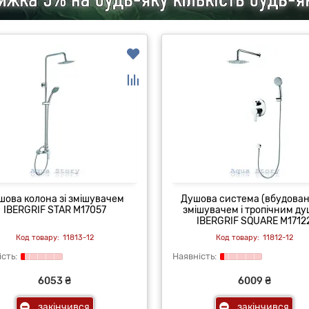
шова колона зі змішувачем
Душова система (вбудована
IBERGRIF STAR M17057
змішувачем і тропічним д
IBERGRIF SQUARE M1712
11813-12
11812-12
6053 ₴
6009 ₴
закінчився
закінчився