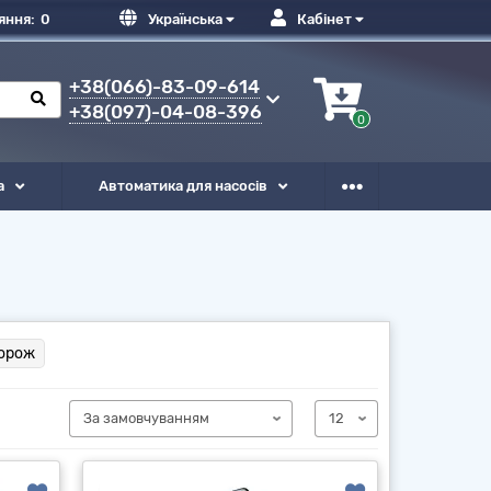
яння:
0
Українська
Кабінет
+38(066)-83-09-614
+38(097)-04-08-396
0
а
Автоматика для насосів
орож