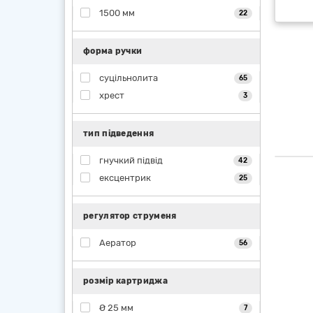
1500 мм
22
форма ручки
суцільнолита
65
хрест
3
тип підведення
гнучкий підвід
42
ексцентрик
25
регулятор струменя
Аератор
56
розмір картриджа
Ø 25 мм
7