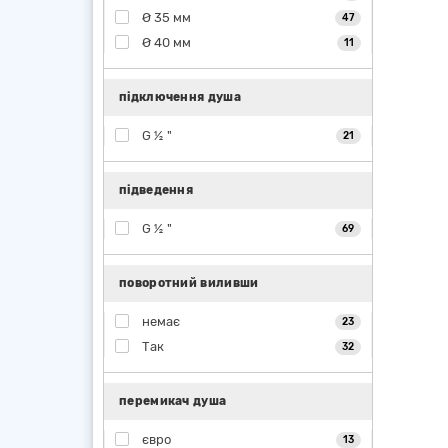
Ø 35 мм
47
Ø 40 мм
11
підключення душа
G ½ "
21
підведення
G ½ "
69
поворотний виливши
немає
23
Так
32
перемикач душа
євро
13