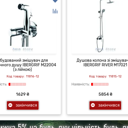
будований змішувач для
Душова колона зі змішува
нічного душу IBERGRIF M22004
IBERGRIF RIVER M17021
(з лійкою)
11816-12
11815-12
1629 ₴
5854 ₴
закінчився
закінчився