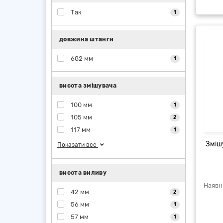
Так
1
довжина штанги
682 мм
1
висота змішувача
100 мм
1
105 мм
2
117 мм
1
Зміш
Показати все
висота виливу
42 мм
2
56 мм
1
57 мм
1