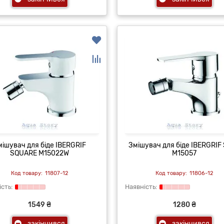
мішувач для біде IBERGRIF
Змішувач для біде IBERGRIF
SQUARE M15022W
M15057
11807-12
11806-12
1549 ₴
1280 ₴
закінчився
закінчився