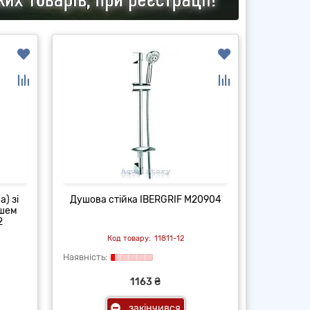
) зі
Душова стійка IBERGRIF M20904
ушем
2
11811-12
1163 ₴
закінчився