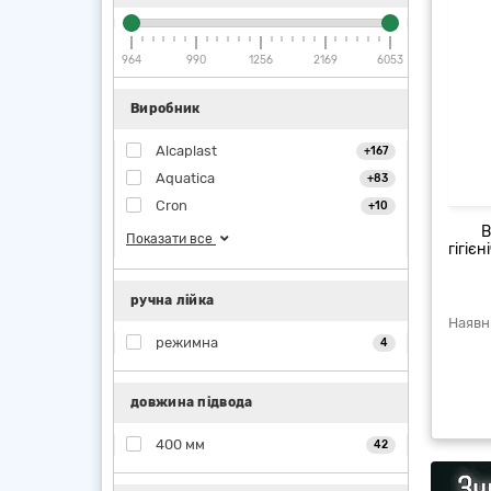
964
990
1256
2169
6053
Виробник
Alcaplast
+167
Aquatica
+83
Cron
+10
В
Показати все
гігіє
ручна лійка
режимна
4
довжина підвода
400 мм
42