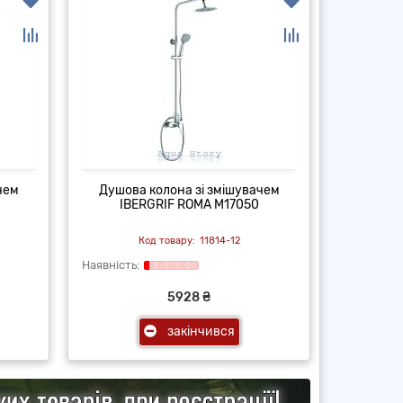
чем
Душова колона зі змішувачем
IBERGRIF ROMA M17050
11814-12
5928 ₴
закінчився