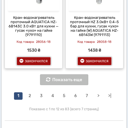
Кран-водонагреватель
Кран-водонагреватель
проточный AQUATICA HZ-
проточный HZ 3.0кВт 0.4–5
6B143C 3.0 кВт для кухни —
бар для кухни, гусак «ухо»
гусак «ухо» на гайке
на гайке (W) AQUATICA HZ-
(9791110)
6B143W (9791113)
28056-18
28058-18
1530 ₴
1438 ₴
закончился
закончился
Показать еще
1
2
3
4
5
6
7
>
>|
Показано с 1 по 12 из 83 (всего 7 страниц)