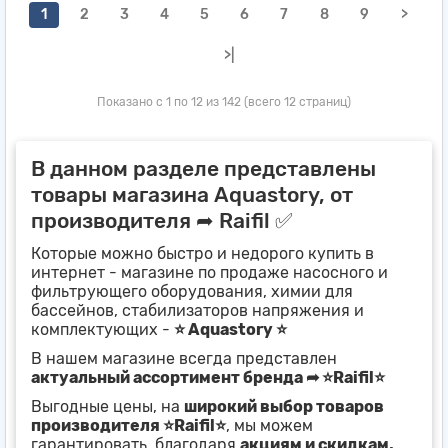
1
2
3
4
5
6
7
8
9
>
>|
Показано с 1 по 12 из 142 (всего 12 страниц)
В данном разделе представлены
товары магазина Aquastory, от
производителя ➦ Raifil ✅
Которые можно быстро и недорого купить в
интернет - магазине по продаже насосного и
фильтрующего оборудования, химии для
бассейнов, стабилизаторов напряжения и
комплектующих -
⭐ Aquastory ⭐
В нашем магазине всегда представлен
актуальный ассортимент бренда ➦ ⭐Raifil⭐
Выгодные цены, на
широкий выбор товаров
производителя ⭐Raifil⭐
, мы можем
гарантировать, благодаря
акциям и скидкам,