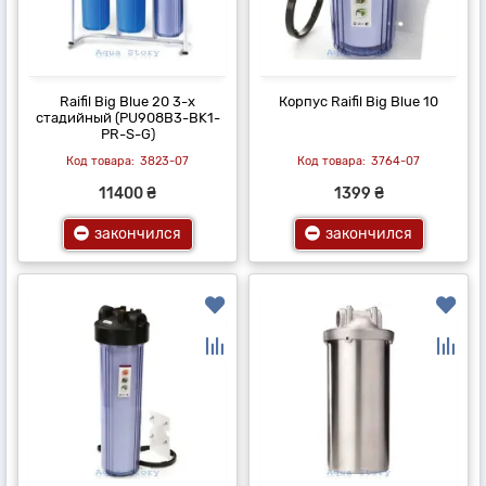
Raifil Вig Blue 20 3-х
Корпус Raifil Big Blue 10
стадийный (PU908B3-BK1-
PR-S-G)
3823-07
3764-07
11400 ₴
1399 ₴
закончился
закончился