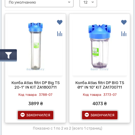
Колба Atlas filtri DP Big TS
Колба Atlas filtri DP BIG TS
20-1" IN KIT ZA1800711
Ø1" IN 10" KIT ZA1700711
3788-07
3773-07
3899 ₴
4073 ₴
закончился
закончился
Показано с 1 по 2 из 2 (всего 1 страниц)