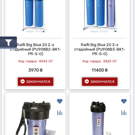
Raifil Вig Blue 20 2-х
Raifil Вig Blue 20 3-х
стадийный (PU908B2-BK1-
стадийный (PU908B3-BK1-
PR-S-G)
PR-S-G)
4043-07
3823-07
3970 ₴
11400 ₴
закончился
закончился