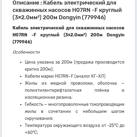
Описание : Кабель электрический для
скважинных насосов H07RN -F круглый
(3×2.0мм²) 200м Dongyin (779946)
Кабель электрический для скважинных насосов
H07RN -F круглый (3×2.0мм²) 200м Dongyin
(779946)
Особенности
Цена указана за 200м (продажа производится
кратно 200м);
Кабели марки H07RN–F (аналог КГ–ХЛ)
Жилы из медной проволоки, оболочка —
полиэтилентерефталатная плёнка и
изоляционная резина;
Гибкость — многопроволочные токопроводящие
жилы в сочетании с небольшим шагом
скручивания;
Температура окружающего воздуха от -25°C до
+60°C;