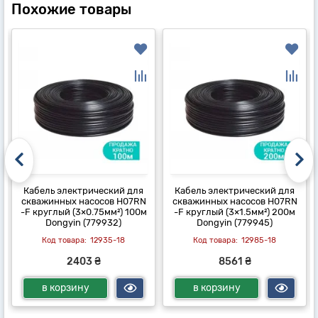
Похожие товары
Кабель электрический для
Кабель электрический для
скважинных насосов H07RN
скважинных насосов H07RN
-F круглый (3×0.75мм²) 100м
-F круглый (3×1.5мм²) 200м
Dongyin (779932)
Dongyin (779945)
12935-18
12985-18
2403 ₴
8561 ₴
в корзину
в корзину