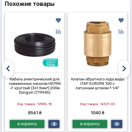
Похожие товары
Кабель электрический для
Клапан обратного хода воды
скважинных насосов H07RN
ITAP EUROPA 100 с
-F круглый (3×1.5мм²) 200м
латунным штоком 1 1/4"
Dongyin (779945)
12985-18
14331-03
8561 ₴
1040 ₴
в корзину
в корзину