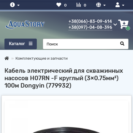
0
0
+38(066)-83-09-614
+38(097)-04-08-396
0
Каталог
Комплектующие и запчасти
Кабель электрический для скважинных
насосов H07RN -F круглый (3×0.75мм²)
100м Dongyin (779932)