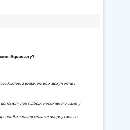
азині Aquastory?
юз Лікпей, з видачею всіх документів і
 допомогу при підборі, необхідного саме у
аркові. Ви завжди можете звернутися за