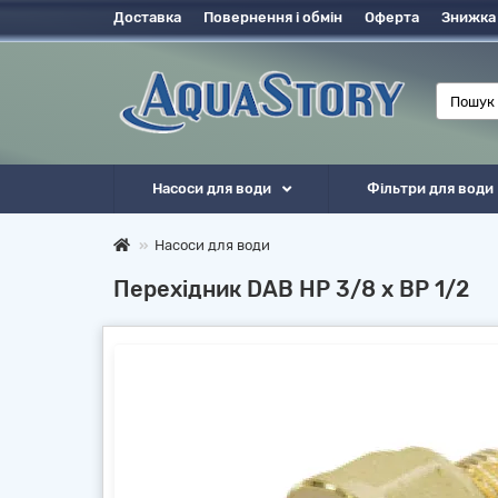
Доставка
Повернення і обмін
Оферта
Знижка
Насоси для води
Фільтри для води
Насоси для води
Перехідник DAB НР 3/8 х ВР 1/2