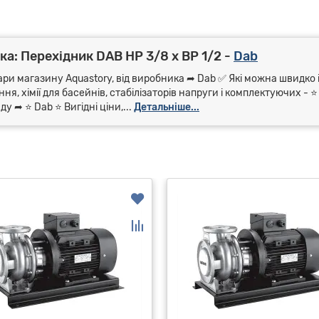
а: Перехідник DAB НР 3/8 х ВР 1/2 -
Dab
ари магазину Aquastory, від виробника ➦ Dab ✅ Які можна швидко і
я, хімії для басейнів, стабілізаторів напруги і комплектуючих - 
 ➦ ⭐ Dab ⭐ Вигідні ціни,...
Детальніше...