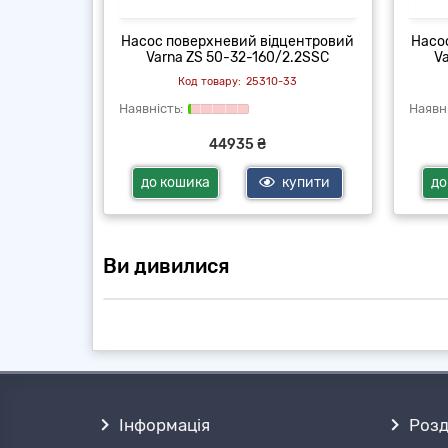
центровий
Насос поверхневий відцентровий
Насо
5.0SSC
Varna ZS 50-32-160/2.2SSC
V
33
25310-33
44935 ₴
купити
до кошика
купити
до
Ви дивилися
Інформація
Розд