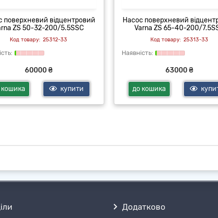
с поверхневий відцентровий
Насос поверхневий відцент
arna ZS 50-32-200/5.5SSC
Varna ZS 65-40-200/7.5S
25312-33
25313-33
60000 ₴
63000 ₴
 кошика
купити
до кошика
купи
іли
Додатково