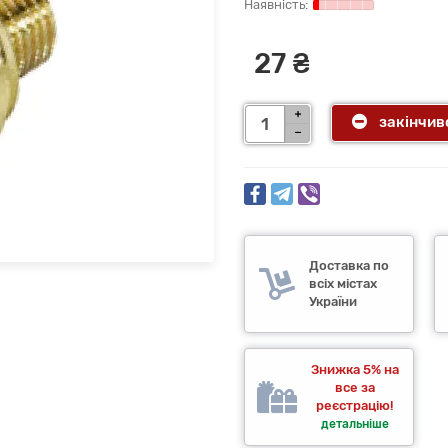
27 ₴
закінчив
Доставка по
всіх містах
України
Знижка 5% на
все за
реєстрацію!
детальніше