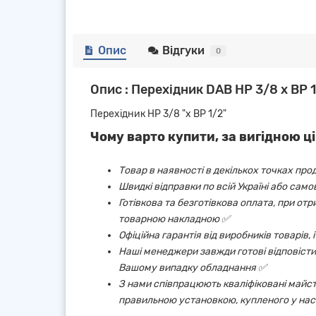
Опис
Відгуки
0
Опис : Перехідник DAB НР 3/8 х ВР 
Перехідник НР 3/8 "х ВР 1/2"
Чому варто купити, за вигідною ці
Товар в наявності в декількох точках про
Швидкі відправки по всій Україні або сам
Готівкова та безготівкова оплата, при от
товарною накладною ✅
Офіційна гарантія від виробників товарів,
Наші менеджери завжди готові відповісти 
Вашому випадку обладнання ✅
З нами співпрацюють кваліфіковані майст
правильною установкою, купленого у нас