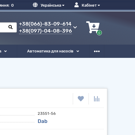
яння:
0
Українська
Кабінет
+38(066)-83-09-614
+38(097)-04-08-396
0
а
Автоматика для насосів
23551-56
Dab