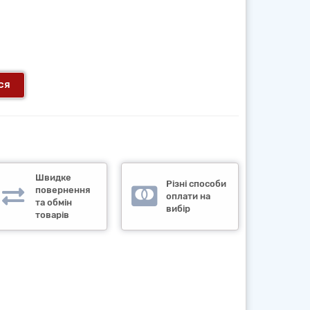
ся
Швидке
Різні способи
повернення
оплати на
та обмін
вибір
товарів