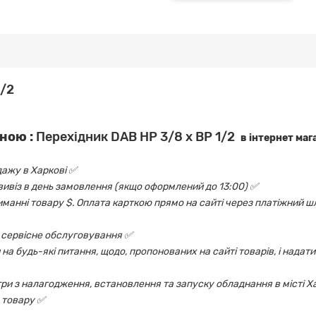
1/2
ною :
Перехідник DAB НР 3/8 х ВР 1/2
в інтернет маг
дажу в Харкові ✅
овивіз в день замовлення (якщо оформлений до 13:00) ✅
риманні товару $. Оплата карткою прямо на сайті через платіжний шл
 і сервісне обслуговування ✅
на будь-які питання, щодо, пропонованих на сайті товарів, і надати
ри з налагодження, встановлення та запуску обладнання в місті Х
 товару ✅