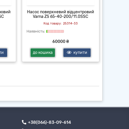
ровий
Насос поверхневий відцентровий
Насос по
SC
Varna ZS 65-40-200/11.0SSC
Varna
25314-33
60000 ₴
ти
до кошика
купити
до ко
+38(066)-83-09-614