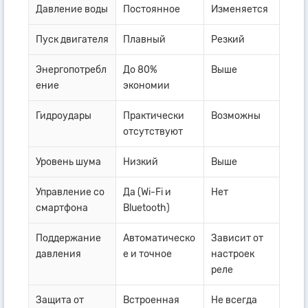
Давление воды
Постоянное
Изменяется
Пуск двигателя
Плавный
Резкий
Энергопотребл
До 80%
Выше
ение
экономии
Гидроудары
Практически
Возможны
отсутствуют
Уровень шума
Низкий
Выше
Управление со
Да (Wi-Fi и
Нет
смартфона
Bluetooth)
Поддержание
Автоматическо
Зависит от
давления
е и точное
настроек
реле
Защита от
Встроенная
Не всегда